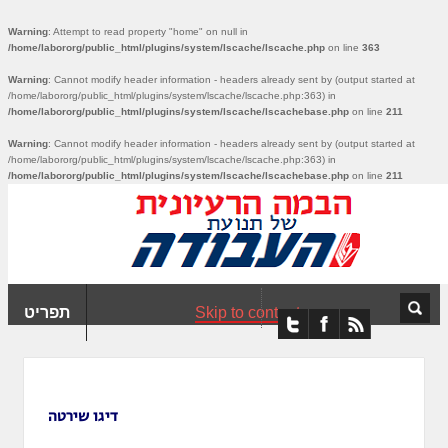
ִים
Warning
: Attempt to read property "home" on null in
ב:
/home/labororg/public_html/plugins/system/lscache/lscache.php
on line
363
ְאֲתָר
Warning
: Cannot modify header information - headers already sent by (output started at
ה
/home/labororg/public_html/plugins/system/lscache/lscache.php:363) in
פְעֶלֶת
211
on line
/home/labororg/public_html/plugins/system/lscache/lscachebase.php
עֲרֶכֶת
Warning
: Cannot modify header information - headers already sent by (output started at
/home/labororg/public_html/plugins/system/lscache/lscache.php:363) in
ָגִישׁ
/home/labororg/public_html/plugins/system/lscache/lscachebase.php
on line
211
ִקְלִיק"
מְּסַיַּעַת
נְגִישׁוּת
אֲתָר.
Skip to content
תפריט
דיגו שירטה