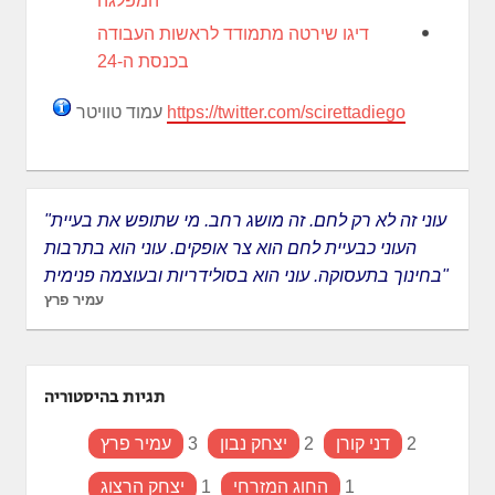
המפלגה
דיגו שירטה מתמודד לראשות העבודה
בכנסת ה-24
https://twitter.com/scirettadiego
עמוד טוויטר
"עוני זה לא רק לחם. זה מושג רחב. מי שתופש את בעיית
העוני כבעיית לחם הוא צר אופקים. עוני הוא בתרבות
בחינוך בתעסוקה. עוני הוא בסולידריות ובעוצמה פנימית"
עמיר פרץ
תגיות בהיסטוריה
2
דני קורן
2
יצחק נבון
3
עמיר פרץ
1
החוג המזרחי
1
יצחק הרצוג