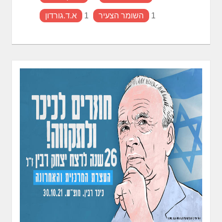
1
השומר הצעיר
1
א.ד.גורדון