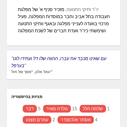
יו"ר ותיקי התנועה,
מזכיר סניף א' של מפלגת
העבודה בתל אביב וחבר במוסדות המפלגה, פעיל
מרכזי בוועדה לענייני מפלגה ובאגף וותיקי התנועה
ושימשתי כיו"ר וועדת חברים של לשכת המפלגה
"עם שאינו מכבד את עברו, ההווה שלו דל ועתידו לוט
בערפל"
יגאל אלון, “מסך של חול”
תגיות בהיסטוריה
1
שלמה הלל
15
גולדה מאיר
5
דבר
4
אסתר אלכסנדר
2
עמרם מצנע