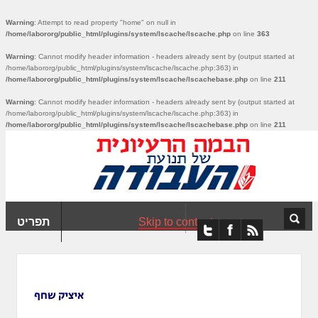
ִים
Warning
: Attempt to read property "home" on null in
ב:
/home/labororg/public_html/plugins/system/lscache/lscache.php
on line
363
ְאֲתָר
Warning
: Cannot modify header information - headers already sent by (output started at
ה
/home/labororg/public_html/plugins/system/lscache/lscache.php:363) in
פְעֶלֶת
211
on line
/home/labororg/public_html/plugins/system/lscache/lscachebase.php
עֲרֶכֶת
Warning
: Cannot modify header information - headers already sent by (output started at
/home/labororg/public_html/plugins/system/lscache/lscache.php:363) in
ָגִישׁ
/home/labororg/public_html/plugins/system/lscache/lscachebase.php
on line
211
ִקְלִיק"
מְּסַיַּעַת
נְגִישׁוּת
אֲתָר.
Skip to content
תפריט
איציק שחף