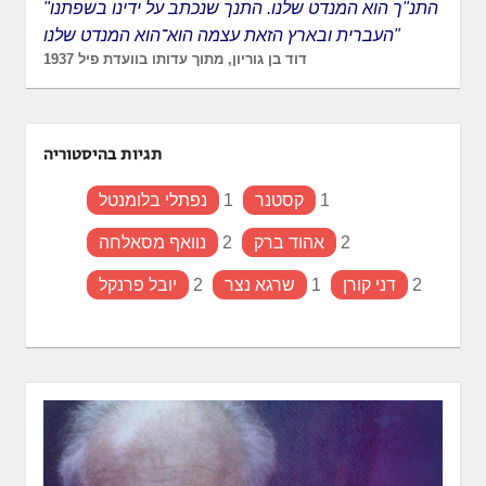
"התנ"ך הוא המנדט שלנו. התנך שנכתב על ידינו בשפתנו
העברית ובארץ הזאת עצמה הוא־הוא המנדט שלנו"
דוד בן גוריון, מתוך עדותו בוועדת פיל 1937
תגיות בהיסטוריה
1
קסטנר
1
נפתלי בלומנטל
2
אהוד ברק
2
נוואף מסאלחה
2
דני קורן
1
שרגא נצר
2
יובל פרנקל