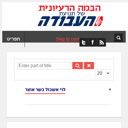
ִים
ב:
ְאֲתָר
ה
פְעֶלֶת
Skip to content
תפריט
עֲרֶכֶת
ָגִישׁ
ִקְלִיק"
מְּסַיַּעַת
Enter
נְגִישׁוּת
part
הצגת
אֲתָר.
of
#
title
לוי אשכול כשר אוצר