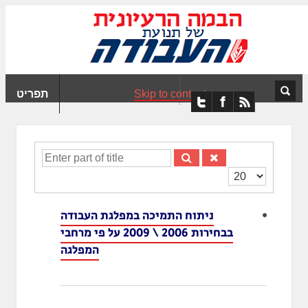
ִים
ב:
ְאֲתָר
ה
פְעֶלֶת
Skip to content
תפריט
עֲרֶכֶת
ָגִישׁ
ִקְלִיק"
מְּסַיַּעַת
Enter
נְגִישׁוּת
part
הצגת
אֲתָר.
of
#
title
ניתוח התמיכה במפלגת העבודה
בבחירות 2006 \ 2009 על פי מרחבי
המפלגה