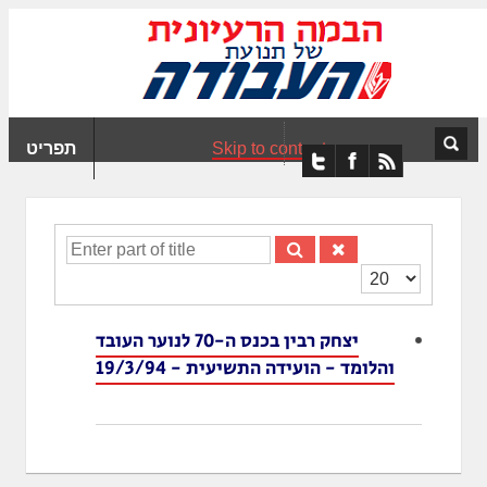
ִים
ב:
ְאֲתָר
ה
פְעֶלֶת
Skip to content
תפריט
עֲרֶכֶת
ָגִישׁ
ִקְלִיק"
מְּסַיַּעַת
Enter
נְגִישׁוּת
part
הצגת
אֲתָר.
of
#
title
יצחק רבין בכנס ה-70 לנוער העובד
והלומד - הועידה התשיעית - 19/3/94