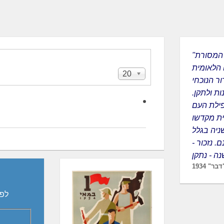
"על מקורה של המסורת
 הלאומית
20
הצגת
ר הנוכחי
#
ות ולתקן.
פילת העם
ית מקדשו
ניה בגלל
. נזכור -
ר" 1934
לפ