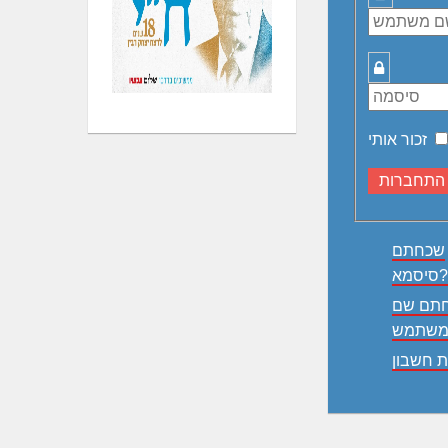
משתמש
סיסמה
זכור אותי
שכחתם
סיסמא?
תם שם
ת חשבון