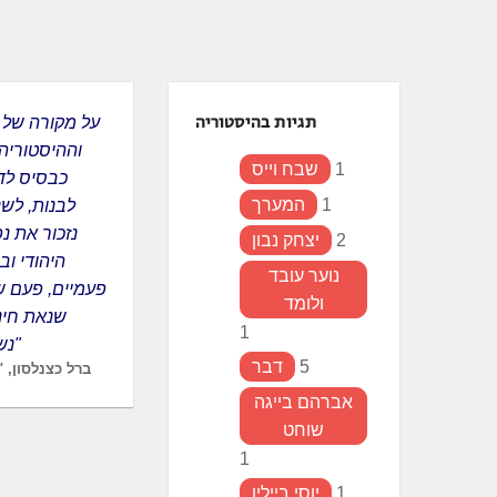
ְתוֹכְנַת
ֹרֵא־מָסָךְ;
חַץ
Control
תגיות בהיסטוריה
F1
וההיסטוריה
פְתִיחַת
1
שבח וייס
כבסיס לדו
ַפְרִיט
1
המערך
לבנות, לשנ
גִישׁוּת.
נזכור את נ
2
יצחק נבון
היהודי וב
נוער עובד
פעמיים, פעם ש
ולומד
שנאת חינם
1
נשנה - נתקן"
5
דבר
ברל כצנלסון, "דב
אברהם בייגה
שוחט
1
1
יוסי ביילין