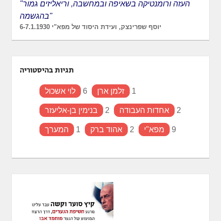
"העזה ורומנטיקה בשאיפה ובמחשבה, וריאליזים גמור
בהגשמה"
יוסף שפרינצק, ועידת היסוד של מפא"י 6-7.1.1930
תגיות בהיסטוריה
1
זלמן ארן
6
לוי אשכול
2
אחדות העבודה
2
בנימין בן-אליעזר
9
מפא"י
2
אהוד ברק
1
המערך