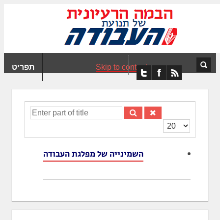
ִים
ב:
ְאֲתָר
ה
פְעֶלֶת
Skip to content
תפריט
עֲרֶכֶת
ָגִישׁ
ִקְלִיק"
מְּסַיַּעַת
Enter
נְגִישׁוּת
part
הצגת
אֲתָר.
of
#
title
השמינייה של מפלגת העבודה