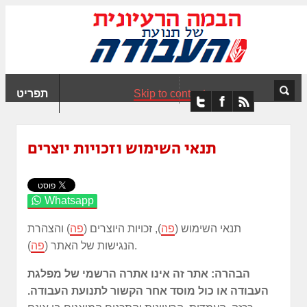
ִים
ב:
ְאֲתָר
ה
פְעֶלֶת
Skip to content
תפריט
עֲרֶכֶת
ָגִישׁ
ִקְלִיק"
תנאי השימוש וזכויות יוצרים
מְּסַיַּעַת
נְגִישׁוּת
אֲתָר.
Whatsapp
תנאי השימוש (
פה
), זכויות היוצרים (
פה
) והצהרת
).
הנגישות של האתר (
פה
הבהרה: אתר זה אינו אתרה הרשמי של מפלגת
העבודה או כול מוסד אחר הקשור לתנועת העבודה.