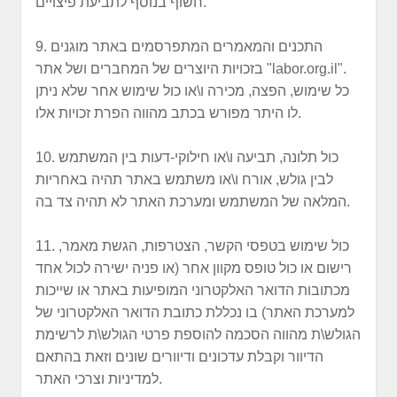
חשוף בנוסף לתביעת פיצויים.
9. התכנים והמאמרים המתפרסמים באתר מוגנים
בזכויות היוצרים של המחברים ושל אתר "labor.org.il".
כל שימוש, הפצה, מכירה ו\או כול שימוש אחר שלא ניתן
לו היתר מפורש בכתב מהווה הפרת זכויות אלו.
10. כול תלונה, תביעה ו\או חילוקי-דעות בין המשתמש
לבין גולש, אורח ו\או משתמש באתר תהיה באחריות
המלאה של המשתמש ומערכת האתר לא תהיה צד בה.
11. כול שימוש בטפסי הקשר, הצטרפות, הגשת מאמר,
רישום או כול טופס מקוון אחר (או פניה ישירה לכול אחד
מכתובות הדואר האלקטרוני המופיעות באתר או שייכות
למערכת האתר) בו נכללת כתובת הדואר האלקטרוני של
הגולש\ת מהווה הסכמה להוספת פרטי הגולש\ת לרשימת
הדיוור וקבלת עדכונים ודיוורים שונים וזאת בהתאם
למדיניות וצרכי האתר.