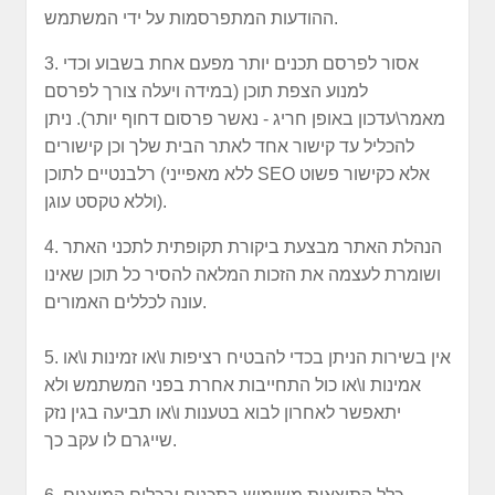
ההודעות המתפרסמות על ידי המשתמש.
3. אסור לפרסם תכנים יותר מפעם אחת בשבוע וכדי
למנוע הצפת תוכן (במידה ויעלה צורך לפרסם
מאמר\עדכון באופן חריג - נאשר פרסום דחוף יותר). ניתן
להכליל עד קישור אחד לאתר הבית שלך וכן קישורים
רלבנטיים לתוכן (ללא מאפייני SEO אלא כקישור פשוט
וללא טקסט עוגן).
4. הנהלת האתר מבצעת ביקורת תקופתית לתכני האתר
ושומרת לעצמה את הזכות המלאה להסיר כל תוכן שאינו
עונה לכללים האמורים.
5. אין בשירות הניתן בכדי להבטיח רציפות ו\או זמינות ו\או
אמינות ו\או כול התחייבות אחרת בפני המשתמש ולא
יתאפשר לאחרון לבוא בטענות ו\או תביעה בגין נזק
שייגרם לו עקב כך.