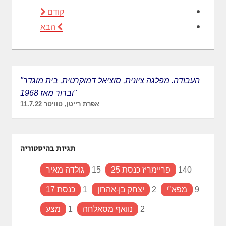
קודם
הבא
"העבודה. מפלגה ציונית, סוציאל דמוקרטית, בית מוגדר
וברור מאז 1968"
אפרת רייטן, טוויטר 11.7.22
תגיות בהיסטוריה
140
פריימריז כנסת 25
15
גולדה מאיר
9
מפא"י
2
יצחק בן-אהרון
1
כנסת 17
2
נוואף מסאלחה
1
מצע