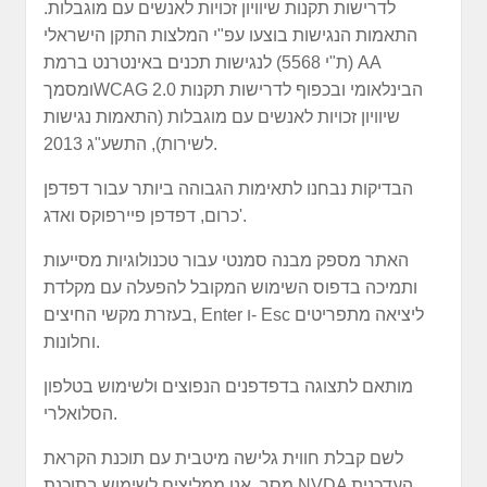
לדרישות תקנות שיוויון זכויות לאנשים עם מוגבלות.
התאמות הנגישות בוצעו עפ"י המלצות התקן הישראלי
(ת"י 5568) לנגישות תכנים באינטרנט ברמת AA
ומסמךWCAG 2.0 הבינלאומי ובכפוף לדרישות תקנות
שיוויון זכויות לאנשים עם מוגבלות (התאמות נגישות
לשירות), התשע"ג 2013.
הבדיקות נבחנו לתאימות הגבוהה ביותר עבור דפדפן
כרום, דפדפן פיירפוקס ואדג'.
האתר מספק מבנה סמנטי עבור טכנולוגיות מסייעות
ותמיכה בדפוס השימוש המקובל להפעלה עם מקלדת
בעזרת מקשי החיצים, Enter ו- Esc ליציאה מתפריטים
וחלונות.
מותאם לתצוגה בדפדפנים הנפוצים ולשימוש בטלפון
הסלואלרי.
לשם קבלת חווית גלישה מיטבית עם תוכנת הקראת
מסך, אנו ממליצים לשימוש בתוכנת NVDA העדכנית