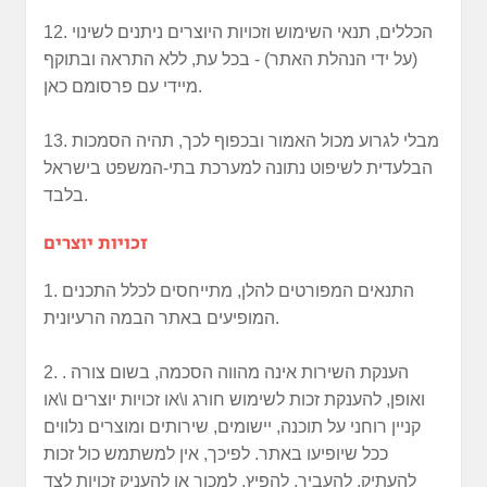
12. הכללים, תנאי השימוש וזכויות היוצרים ניתנים לשינוי
(על ידי הנהלת האתר) - בכל עת, ללא התראה ובתוקף
מיידי עם פרסומם כאן.
13. מבלי לגרוע מכול האמור ובכפוף לכך, תהיה הסמכות
הבלעדית לשיפוט נתונה למערכת בתי-המשפט בישראל
בלבד.
זכויות יוצרים
1. התנאים המפורטים להלן, מתייחסים לכלל התכנים
המופיעים באתר הבמה הרעיונית.
2. . הענקת השירות אינה מהווה הסכמה, בשום צורה
ואופן, להענקת זכות לשימוש חורג ו\או זכויות יוצרים ו\או
קניין רוחני על תוכנה, יישומים, שירותים ומוצרים נלווים
ככל שיופיעו באתר. לפיכך, אין למשתמש כול זכות
להעתיק, להעביר, להפיץ, למכור או להעניק זכויות לצד