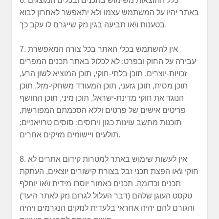
6. כלל התוצאות משימוש בתכנים ובכלים המוצגים
באתר יהיו על המשתמש עצמו ולא יתאפשר לאחרון לבוא
בטענות ו\או תביעה בגין נזק שייגרם לו עקב כך.
7. אין להשתמש בכלי האתר בכל צורה המאפשרת
עבירה על החוק ובפרט: לא לכלול באתר תכנים המפרים
זכויות-יוצרים, תוכן בלתי-חוקי, תוכן המוציא לשון הרע,
תוכן מסית, תוכן גזעני, תוכן המעודד משחקי-מזל, תוכן
הנוגד את חוקי מדינת-ישראל, תוכן מיני, תוכן החושף
פריטים אישים של פרטים וללא הסכמתם המפורשת,
תוכנות מחשב עוינות כגון וירוסים; סוסים טרויאניים;
תולעים ויישומים מזיקים אחרים.
8. אין לעשות שימוש באתר למטרות קידום אתרים לא
חוקי ו\או הפצת תכני זבל בצורת קישורים יוצאים, העתקת
תכנים וכדומה. תכנים כאמור יוסרו מידית ו\או יוחלף
טקסט העוגן שלהם (דבר העלול לגרום נזק לאתר היעד)
והגורם להם יהיה אחראי בלעדית לנזקים הנגרמים ויהיה