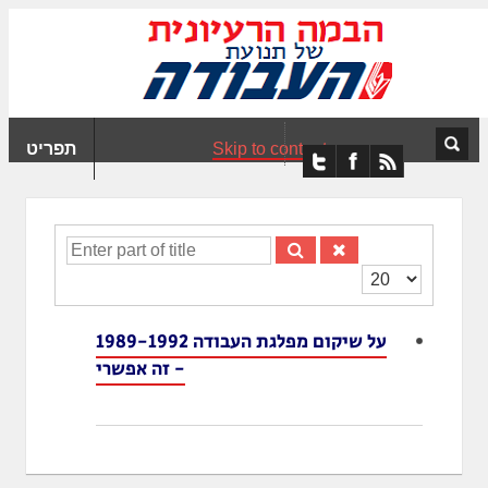
ִים
ב:
ְאֲתָר
ה
פְעֶלֶת
Skip to content
תפריט
עֲרֶכֶת
ָגִישׁ
ִקְלִיק"
מְּסַיַּעַת
Enter
נְגִישׁוּת
part
הצגת
אֲתָר.
of
#
title
על שיקום מפלגת העבודה 1989-1992
- זה אפשרי