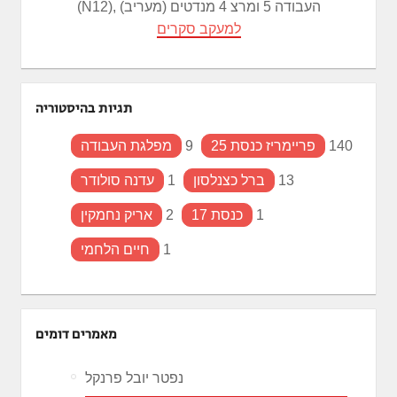
(N12), העבודה 5 ומרצ 4 מנדטים (מעריב)
למעקב סקרים
תגיות בהיסטוריה
140
פריימריז כנסת 25
9
מפלגת העבודה
13
ברל כצנלסון
1
עדנה סולודר
1
כנסת 17
2
אריק נחמקין
1
חיים הלחמי
מאמרים דומים
נפטר יובל פרנקל