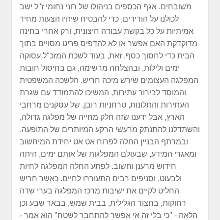
משובחים. אגף הכספים בניהולו של רוני נחומי ז"ל ישב
לכולנו על הורידים, כדי להבטיח שיהיו הצעות מחיר
אמיתיות על כל בקשת עבודה חיצונית, ורק אחרי בחינה
מדוקדקת האם אפשר או לא להדפיס פריט מסויים בתוך
הבית כדי לחסוך כסף. זאת, בעוד לשכת המזכ"ל עסוקה
ימים ולילות, ובהצלחה מרשימה, גם בחיסול חובות
המפלגה העצומים שירש מיכה חריש. הלשכה המשפטית
והמוסד לבירור עתירות, המשיכו להתמודד עם שגרת
העתירות והתלונות, טרחניות רובן, של עסקנים מרחבי
הארץ, אבל ידענו שזה חלק מחייה של מפלגה גדולה,
והשתדלנו להתנתק מרעשי הרקע המיותרים של התופעה.
ובמרתף הבניין החלה לפרוח אט אט יחידת המיחשוב
ומאגרי המידע, שבעולם המפלגות של אותם ימים, היתה
חידוש מרענן וחשוב. לפתע החלה המפלגה לחיות
ולבעוט, וסניפים רבים התעוררו לחיים. כאשר חריש
החליט לקיים את ישיבות מרכז המפלגה בערי שדה
רחוקות, בחצור הגלילית, בבית שמש, בבאר שבע וכן
הלאה - "כי בלי זה אי אפשר להתחבר לשטח" הוא אמר -