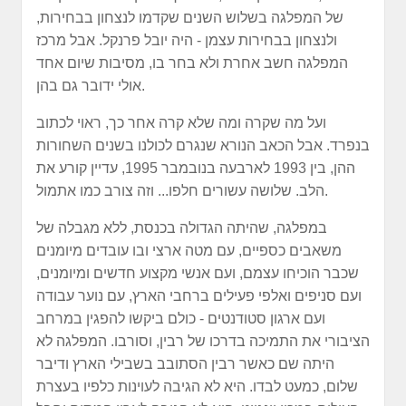
של המפלגה בשלוש השנים שקדמו לנצחון בבחירות,
ולנצחון בבחירות עצמן - היה יובל פרנקל. אבל מרכז
המפלגה חשב אחרת ולא בחר בו, מסיבות שיום אחד
אולי ידובר גם בהן.
ועל מה שקרה ומה שלא קרה אחר כך, ראוי לכתוב
בנפרד. אבל הכאב הנורא שנגרם לכולנו בשנים השחורות
ההן, בין 1993 לארבעה בנובמבר 1995, עדיין קורע את
הלב. שלושה עשורים חלפו... וזה צורב כמו אתמול.
במפלגה, שהיתה הגדולה בכנסת, ללא מגבלה של
משאבים כספיים, עם מטה ארצי ובו עובדים מיומנים
שכבר הוכיחו עצמם, ועם אנשי מקצוע חדשים ומיומנים,
ועם סניפים ואלפי פעילים ברחבי הארץ, עם נוער עבודה
ועם ארגון סטודנטים - כולם ביקשו להפגין במרחב
הציבורי את התמיכה בדרכו של רבין, וסורבו. המפלגה לא
היתה שם כאשר רבין הסתובב בשבילי הארץ ודיבר
שלום, כמעט לבדו. היא לא הגיבה לעוינות כלפיו בעצרת