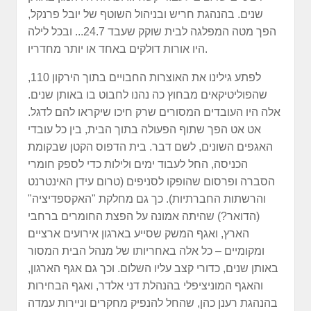
שנים. בהנהגת חריש ובניהול השוטף של יובל פרנקל,
הפך מטה המפלגה לבית שוקק שעבד 24.7... ובכל לילה
היו אורות דולקים באחד או יותר מחדריו.
לפתע גילינו את האוצרות החבויים בתוך הירקון 110,
שהפוליטיקאים מבחוץ כה נהנו לחבוט בו באותן שנים.
אלה היו העובדים המסורים שרק חיכו שיקראו להם לדגל.
אט אט הפך שתוף הפעולה בתוך הבית, בין כל עובדי
האגפים השונים, לשם דבר. בית הדפוס הקטן שבקומת
הכניסה, החל לעבוד ימים ולילות כדי לספק חומרי
הסברה ופרסום שהופקו לסניפים (טרום עידן האינטרנט
והרשתות החברתיות). כך גם מחלקת "האקספדיציה"
(הדואר?) שהיתה אמונה על הפצת החומרים ברחבי
הארץ, ואגף המשק שסייע בארגון אירועים ארציים
ומקומיים – כל אלה באחריותו של מנהל הבית המסור
באותן שנים, כדורי קצב עליו השלום. וכך גם אגף הארגון,
והאגף המוניציפלי בהנהלת דני אלדר, ואגף הבחירות
בהנהגת רענן כהן, שהחל להנפיק מחקרים וניירות עמדה