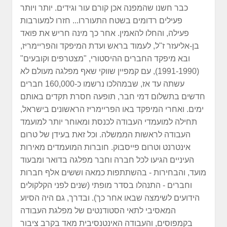
כבר חשנו שהמפנה אכן קורם עור וגידים. יותר ויותר
פעילים רדומים בשטח התעוררו... חזרו למעורבות
פעילה, והחלו להאמין. אחר כך מינה חריש את פואד
בן-אליעזר ז"ל, לעמוד בראש ועדת המיפקד והפריימריז,
ובא מיפקד החברים ההיסטורי, "מצטרפים וקובעים"
(1991-1990), עם קמפיין שווקי שאף מפלגה מעולם לא
עשתה עד אז, שבמהלכו נרשמו כ-160,000 חברים
חדשים בתשלום דמי חבר, תופעה חסרת תקדים באותם
ימים. ואחרי המיפקד באו הפריימריז הראשונים בישראל,
תחילה למועמדי העבודה לכנסת ומאוחר יותר למועמד
העבודה לראשות הממשלה. וכל זאת בעידן של טרום
אינטרנט וטרום פייסבוק. חוברות המועמדים מאירות
העיניים הגיעו לכל חברה וחבר מפלגה בדואר ומבעוד
מועד, והבחירות - בהשתתפות כמאה וששים אלף חברות
וחברים - התנהלו בסדר מופתי (שנים לפני הקלקולים
הידועים לשימצה שבאו אחר כך). ובדרך, גם היה הסיוע
המאסיבי לתאי הסטודנטים של מפלגת העבודה
בקמפוסים, והעבודה האינטנסיבית מאד בקרב ציבור