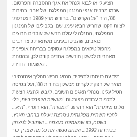
הציע לי אז לבוא ולנהל את אגף ההסברה והפרסום,
שכמו מרבית אגפי המנגנון המפלגתי של אחרי בחירות
88', היה "על הקרשים". בחודש מרץ 1989 הצטרפתי
לצוות הקטן שחריש הביא עימו. שם, בלב ליבו של המנגנון
המפלגתי, התגלה לי עולם חדש של עובדים חרוצים
וכואבים, שהביטו בעינים משתאות כיצד רבים
מהפוליטיקאים במפלגה עסוקים בבריחה אופיינית
מאחריות לכשלון חודשים אחדים קודם לכן, ובהטחת
האשמות הדדיות.
מיד עם כניסתו לתפקיד, הנהיג חריש תהליך אינטנסיבי
ומהיר של הפקת לקחים מכשלון בחירות 88', ועל בסיסה
הטיל עלינו, מנהלי האגפים השונים, לגבש ולהציג הצעות
לתכניות עבודה מפורטות "
מעשיות ואופרטיביות, בלי
מלים מיותרות
" הוא הדגיש. "
המטרה
", הוא הוסיף, "
היא...
להכין תשתית מפלגתית נימרצת ויעילה ברחבי הארץ,
בשטח, כזו שמאמינה בעצמה... ושתוביל לניצחון
בבחירות 1992... ואנחנו נעשה את כל מה שצריך כדי