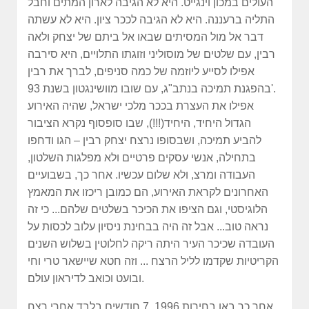
העולים במכון וינגייט. היא לא הגיבה לארון המתים וחבל
התליה ברעננה. היא לא הגיבה לככר ציון. היא לא עשתה
דבר אל מול המסיתים שבאו אל ביתם של יצחק ולאה
רבין, עם שלטים של מוסוליני וזוגתו התלויים, היא סירבה
אפילו לסייע ליוזמה של כמה סניפים, לברך את רבין
בהפגנת תמיכה בנתב"ג, עם שובו מוושינגטון בשנת 93'.
אפילו את העצרת בככר מלכי ישראל, שהיה האירוע
הגדול היחיד, היחיד(!!!), שבו סופסוף נקרא הציבור
להביע תמיכה, ושבסופו נרצח יצחק רבין – הגו ודחפו
בתחילה, אנשי עסקים פרטיים ולא מפלגות השלטון,
העבודה ומרצ, ולא שלום עכשיו. אחר כך, בשבועיים
האחרונים לקראת האירוע, הם כמובן ריכזו את המאמץ
הלוגיסטי, וגם הציפו את הכיכר בשלטים שלהם... כי זה
נראה טוב... אבל זה היה בבחינת ניסיון עלוב לכסות על
העובדה שכיכר העיר היתה ריקה לחלוטין בשלוש השנים
הקריטיות שקדמו לליל הרצח ... וזה חטא שיישאר טרי וחי
ובועט וכואב לדיראון עולם.
אחר כך באו בחירות 1996. 7 חודשים בלבד אחרי רצח