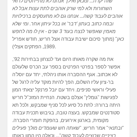
שזה יקרה... ומכאן ואילך אנחנו לא מתייחסים לרואי
השחורות ולא למי שרק אוהבים לתת עצות אבל לא
אוהבים לעבוד קשה... אנחנו גם לא מתעסקים ברכילויות
ובמה כתוב בעתון 'דבר' או בכל עיתון אחר. ומי שלא
מאמין שאפשר לנצח בעוד 3 שנים - אין לו מה לחפש
כאן
" (מתוך סיכום ישיבת עבודה אצל חריש, חודש אפריל
1989, הפתקים אצלי).
את מה שקרה מאותו היום ועד לנצחון בבחירות 92',
אפשר לספר בפרטי הפרטים בספר עב הכרס שלעולם
לא אכתוב. אגף ההסברה אותו ניהלתי, יחד עם יוסל'ה
בר-ציון עליו השלום, הפך להיות מוקד עליה לרגל של
פעילי וראשי סניפים. ויחד עם יובל פרנקל יצאתי המון
לפגישות "גומלין" אצלם בשטח. הנחיית המזכ"ל חריש
היתה ברורה: לתת כל סיוע לכל סניף שמבקש, ולכל תא
סטודנטים שמבקש. בעצה טובה, בגיבוש תכנית עבודה
מקומית, בארגון אירועים, בהפקת חומרי הסברה.
"
ובתנאי
" אמר חריש, "
שאתה חש שעומדים מולך פעילים
רציניים שרוצים לעבוד קשה
"... וכאלה היו המון באותן