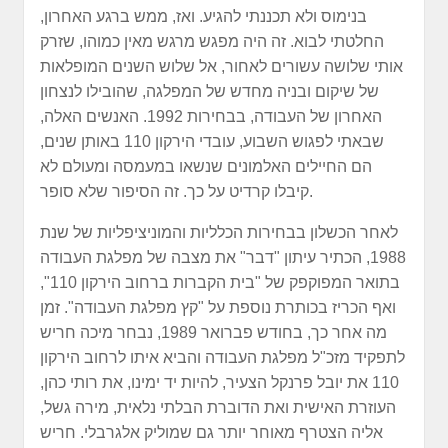
בנימוס ולא תכננתי להגיע. ואז, ממש ברגע האחרון,
החלטתי לבוא. זה היה מפגש מרגש מאין כמוהו, שזרק
אותי שלושה עשורים לאחור, אל שלוש השנים המופלאות
של שיקום ובניה מחדש של המפלגה, שהובילו לנצחון
האחרון של העבודה, בבחירות 1992. האנשים האלה,
שבאתי לפגוש השבוע, עובדי הירקון 110 באותן שנים,
הם החיילים האלמונים שנשאו במעמסה ומעולם לא
קיבלו קרדיט על כך. זה הסיפור שלא סופר.
לאחר הכשלון בבחירות הכלליות והמוניציפליות של שנת
1988, הכתיר עיתון "דבר" את מצבה של מפלגת העבודה
בתואר המפוקפק של "בית הקברות ברחוב הירקון 110",
ואף הכריז בכותרת נוספת על "קץ מפלגת העבודה". זמן
מה אחר כך, בחודש פברואר 1989, נבחר מיכה חריש
לתפקיד מזכ"ל מפלגת העבודה והביא איתו לרחוב הירקון
110 את יובל פרנקל הצעיר, להיות יד ימינו, את רותי כהן,
העוזרת האישית ואת הדוברת הבלתי נלאית, מירה גשל,
אליה הצטרף מאוחר יותר גם שמוליק אלגרבלי. חריש