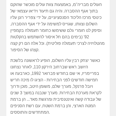
העולים מבריה"מ, באמצעות צוות עולים מוכשר שהוקם
בתוך אגף ההסברה. והיה גם תיעוד וידיאו עצמאי של
כינוסי מרכז הליכוד הסנסציוניים, על ידי צפריר רונן עליו
השלום וצוותו, שגוייס למשימה על ידי אגף ההסברה,
וסיפק לנו חומרי גלם ששימשו כחומר תעמולה בקמפיין
92' (בימים בהם חל איסור להשתמש בהקלטות
מהטלויזיה לצרכי תעמולה פוליטית). וכל אלה הם רק קצה
קצהו של הסיפור.
כאשר יצחק רבין עליו השלום, הופיע לראשונה בלשכת
היושב ראש שברחוב הירקון 110, לאחר נצחונו
בפריימריז, אי שם בחודש פברואר 1992, כארבעה או
חמישה חודשים לפני הבחירות - הציגו לו מיכה חריש
ויובל פרנקל, מערך שלם, משומן היטב, מוכן ודרוך
לקראת מערכת הבחירות. מערך שנבנה במשך 3 שנים
של עבודה קשה ואינטנסיבית ומרגשת מאד... הן ברמת
המטה הארצי, והן ברמת השטח, עם רשת הסניפים
המתחדשים והתוססים.