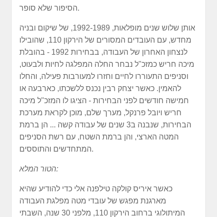
הסיפור שלא סופר.
אותן שלוש שנים מופלאות, 1992-1989, של שיקום ובניה
מחדש, עם העובדים המסורים של הירקון 110, שהובילו
לנצחון האחרון של העבודה, בבחירות 1992 - בהובלת
מיכה חריש כמזכ"ל נבחר החלה המפלגה לחיות ולבעוט,
וסניפים התעוררו לחיים וחזרו למעורבות פעילה, והחלו
להאמין. כאשר יצחק רבין נכנס ללשכתו, כארבעה או
חמישה חודשים לפני הבחירות - הציגו לו המזכ"ל מיכה
חריש ויובל פרנקל, מערך שלם, מוכן לקראת מערכת
הבחירות, שנבנה ב3 שנים של עבודה קשה ... הן ברמת
המטה הארצי, והן ברמת השטח, עם רשת הסניפים
המתחדשים והתוססים.
הטור המלא:
כאשר איריס קולקה טילפנה אלי כדי להודיע שהיא
מארגנת מפגש של עובדי מטה מפלגת העבודה
המיתולוגי ברחוב הירקון 110, מלפני 30 שנה, השבתי