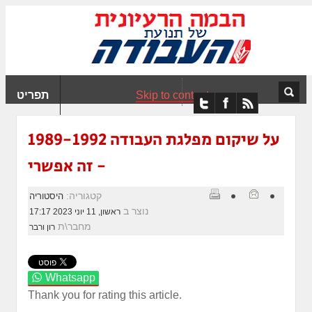
ִים
ב:
ְאֲתָר
ה
פְעֶלֶת
Skip to content
תפריט
עֲרֶכֶת
ָגִישׁ
ִקְלִיק"
על שיקום מפלגת העבודה 1989-1992
מְּסַיַּעַת
- זה אפשרי
נְגִישׁוּת
אֲתָר.
קטגוריה:
היסטוריה
נוצר ב
ראשון, 11 יוני 2023 17:17
מחבר\ת
רון ורבר
Whatsapp
Thank you for rating this article.