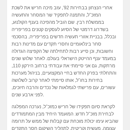
אחרי הנצחון בבחירות 92', עזב מיכה חריש את לשכת
המזכ"ל, והתמנה לתפקיד שר המסחר והתעשיה
בממשלת רבין. שם הוביל מהפיכה בענף הקולנוע,
בשדרוג דרמטי של הסיוע לעסקים קטנים בפריפריה
ובכלל, בבניית אזורי תעשיה חדשים בפריפריה, בהסכמי
סחר בינלאומיים וחסרי תקדים עם מדינות רבות
וחשובות, וכן סייע רבות לתחילתה של הקפיצה הגדולה
במעמד ענף ההייטק הישראלי בעולם. לאחר שלוש שנים
מרתקות, גם אני סיימתי את עבודתי ברחוב הירקון 110,
והתחלתי בפרק החדש בחיי המקצועיים, בניהול מערכות
בחירות בחו"ל, אותו סיימתי לאחר קרוב לשלושה
עשורים, עם פרישתי לגמלאות של נכדים והרבה חיוכים,
לפני ארבע שנים.
לקראת סיום תפקידו של חריש כמזכ"ל, נערכה המפלגה
לבחירת מזכ"ל חדש. המועמד היחיד מבין המתמודדים
שהביא עימו יכולת מוכחת עם קבלות של ממש על תרומה
עצומה, מעשית וקריטית, לתהליך השיקום חסר התקדים