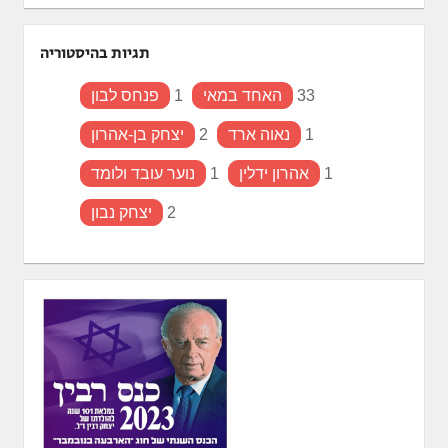
תגיות בהיסטוריה
33
האחד במאי
1
פנחס לבון
1
נאוה ארד
2
יצחק בן-אהרון
1
אהרון ידלין
1
נוער עובד ולומד
2
יצחק נבון