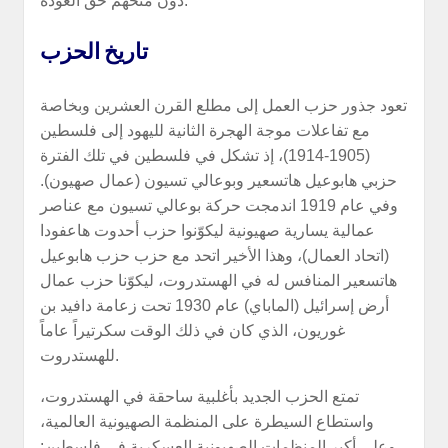
دون منحهم حق العودة.
تاريخ الحزب
تعود جذور حزب العمل إلى مطلع القرن العشرين وبخاصة
مع تفاعلات موجة الهجرة الثانية لليهود إلى فلسطين
(1905-1914)، إذ تشكل في فلسطين في تلك الفترة
حزبي هابوعيل هاتسعير وبوعالي تسيون (عمال صهيون).
وفي عام 1919 اندمجت حركة بوعالي تسيون مع عناصر
عمالية يسارية صهيونية ليكوّنوا حزب أحدوت هاعفودا
(اتحاد العمال)، وهذا الأخير اتحد مع حزب حزب هابوعيل
هاتسعير المنافس له في الهستدروت، ليكوّنا حزب عمال
أرض إسرائيل (الماباي) عام 1930 تحت زعامة دافيد بن
غوريون، الذي كان في ذلك الوقت سكرتيراً عاماً
للهستدروت.
تمتع الحزب الجديد بأغلبية ساحقة في الهستدروت،
واستطاع السيطرة على المنظمة الصهيونية العالمية،
وعلى أكبر المنظمات الصهيونية العسكرية في فلسطين: