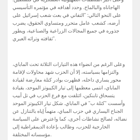
الهاجاناه والبالماخ. وحدد أهدافه في مؤتمره التأسيسي
على النحو التالي: "التفاني في بعث شعب إسرائيل على
أرضه، كشعب عامل متحرر ومتساوي الحقوق، يضرب
جذوره في جميع المجالات الزراعية والصناعية، ويطور
ثقافته وتراثه العبري".
وعلى الرغم من انضواء هذه التيارات الثلاثة تحت الماباي،
والتزامها بسياسته، إلا أن الحزب شهد محاولات لإقامة
محور يساري داخله، فظهرت بوادر كتلة معارضة لقيادة
الماباي، انتمى معظمها إلى تيار الكيبوتز الموحد، بقيادة
يتسحاق تابنكين، ائتلفت مع فرع الحزب في تل أبيب
وأسست "كتلة ب" في الماباي. شكل تيار الكيبوتز الموحد
الجناح اليساري في حزب المباي، متهماً إياه بالتنازل عن
نضاله، لصالح نشاطات أخرى، كما واعترض على السياسة
الخارجية للحزب، وطالب بإعادة الديمقراطية إلى
مؤسساته المختلفة.