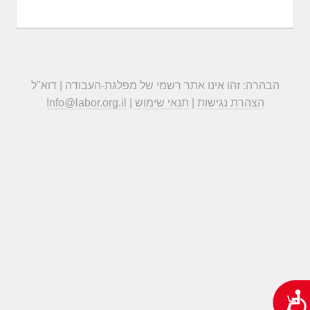
הבהרה: זהו אינו אתר רשמי של מפלגת-העבודה | דוא"ל
הצהרת נגישות
|
תנאי שימוש
|
Info@labor.org.il
נגישות