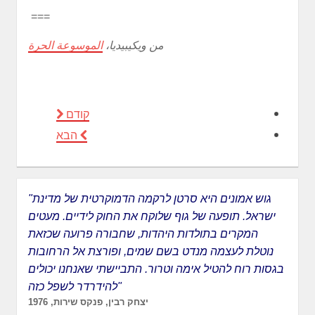
===
من ويكيبيديا،
الموسوعة الحرة
קודם
הבא
"גוש אמונים היא סרטן לרקמה הדמוקרטית של מדינת
ישראל. תופעה של גוף שלוקח את החוק לידיים. מעטים
המקרים בתולדות היהדות, שחבורה פרועה שכזאת
נוטלת לעצמה מנדט בשם שמים, ופורצת אל הרחובות
בגסות רוח להטיל אימה וטרור. התביישתי שאנחנו יכולים
להידרדר לשפל כזה"
יצחק רבין, פנקס שירות, 1976