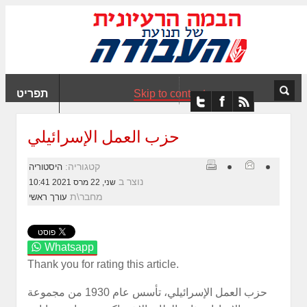
ִים
ב:
ְאֲתָר
ה
פְעֶלֶת
Skip to content
תפריט
עֲרֶכֶת
ָגִישׁ
ִקְלִיק"
حزب العمل الإسرائيلي
מְּסַיַּעַת
נְגִישׁוּת
קטגוריה:
היסטוריה
אֲתָר.
נוצר ב
שני, 22 מרס 2021 10:41
מחבר\ת
עורך ראשי
Whatsapp
Thank you for rating this article.
حزب العمل الإسرائيلي، تأسس عام 1930 من مجموعة