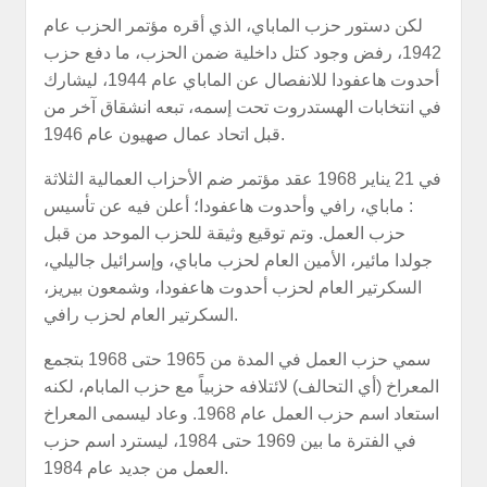
لكن دستور حزب الماباي، الذي أقره مؤتمر الحزب عام
1942، رفض وجود كتل داخلية ضمن الحزب، ما دفع حزب
أحدوت هاعفودا للانفصال عن الماباي عام 1944، ليشارك
في انتخابات الهستدروت تحت إسمه، تبعه انشقاق آخر من
قبل اتحاد عمال صهيون عام 1946.
في 21 يناير 1968 عقد مؤتمر ضم الأحزاب العمالية الثلاثة
: ماباي، رافي وأحدوت هاعفودا؛ أعلن فيه عن تأسيس
حزب العمل. وتم توقيع وثيقة للحزب الموحد من قبل
جولدا مائير، الأمين العام لحزب ماباي، وإسرائيل جاليلي،
السكرتير العام لحزب أحدوت هاعفودا، وشمعون بيريز،
السكرتير العام لحزب رافي.
سمي حزب العمل في المدة من 1965 حتى 1968 بتجمع
المعراخ (أي التحالف) لائتلافه حزبياً مع حزب المابام، لكنه
استعاد اسم حزب العمل عام 1968. وعاد ليسمى المعراخ
في الفترة ما بين 1969 حتى 1984، ليسترد اسم حزب
العمل من جديد عام 1984.