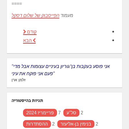
====
מעמוד
הפייסבוק של שלום דסקל
קודם
הבא
"אני פוסע בעקבות בן־גוריון בעיניים עצומות אבל מדי
פעם אני פוקח את עיני"
זלמן ארן
תגיות בהיסטוריה
2
סל"ע
7
פריימריז 2024
2
בנימין בן-אליעזר
2
ההסתדרות