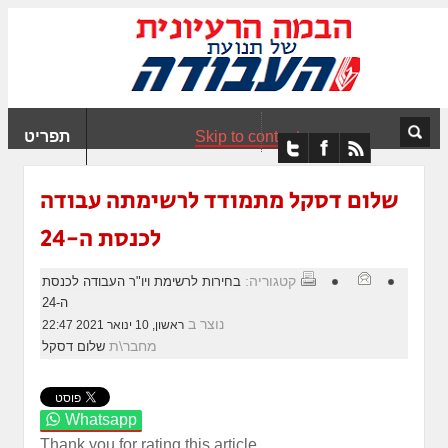
ִים
ב:
ְאֲתָר
ה
פְעֶלֶת
Skip to content
תפריט
עֲרֶכֶת
ָגִישׁ
ִקְלִיק"
שלום דסקל מתמודד לרשימתה עבודה
מְּסַיַּעַת
לכנסת ה-24
נְגִישׁוּת
אֲתָר.
קטגוריה:
בחירות לרשימת ויו"ר העבודה לכנסת
ה-24
נוצר ב
ראשון, 10 ינואר 2021 22:47
מחבר\ת
שלום דסקל
Whatsapp
Thank you for rating this article.