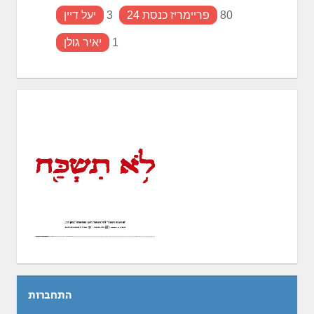
80
פריימריז כנסת 24
3
יעל דיין
1
יאיר גולן
התחברות