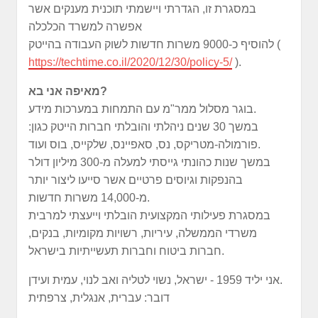
במסגרת זו, הגדרתי ויישמתי תוכנית מענקים אשר
אפשרה למשרד הכלכלה
להוסיף כ-9000 משרות חדשות לשוק העבודה בהייטק (
https://techtime.co.il/2020/12/30/policy-5/
).
מאיפה אני בא?
בוגר מסלול ממר"מ עם התמחות במערכות מידע.
במשך 30 שנים ניהלתי והובלתי חברות הייטק כגון:
פורמולה-מטריקס, נס, סאפיינס, שלקייס, בוס ועוד.
במשך שנות כהונתי גייסתי למעלה מ-300 מיליון דולר
בהנפקות וגיוסים פרטיים אשר סייעו ליצור יותר
מ-14,000 משרות חדשות.
במסגרת פעילותי המקצועית הובלתי וייעצתי למרבית
משרדי הממשלה, עיריות, רשויות מקומיות, בנקים,
חברות ביטוח וחברות תעשייתיות בישראל.
אני יליד 1959 - ישראל, נשוי לטליה ואב לנוי, עמית ועידן.
דובר: עברית, אנגלית, צרפתית