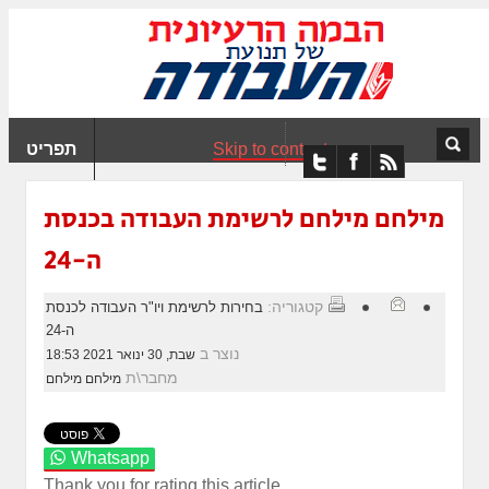
ִים
ב:
ְאֲתָר
ה
פְעֶלֶת
Skip to content
תפריט
עֲרֶכֶת
ָגִישׁ
ִקְלִיק"
מילחם מילחם לרשימת העבודה בכנסת
מְּסַיַּעַת
ה-24
נְגִישׁוּת
אֲתָר.
קטגוריה:
בחירות לרשימת ויו"ר העבודה לכנסת
ה-24
נוצר ב
שבת, 30 ינואר 2021 18:53
מחבר\ת
מילחם מילחם
Whatsapp
Thank you for rating this article.