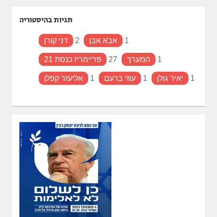
תגיות בהיסטוריה
1
אבא אבן
2
דני קורן
1
המערך
27
פריימריז כנסת 21
1
יאיר גולן
1
עוזי ברעם
1
אליעזר קפלן