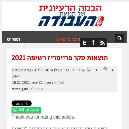
ִים
ב:
ְאֲתָר
ה
פְעֶלֶת
Skip to content
תפריט
עֲרֶכֶת
ָגִישׁ
ִקְלִיק"
תוצאות סקר פריימריז רשימה 2021
מְּסַיַּעַת
נְגִישׁוּת
קטגוריה:
בחירות לרשימת ויו"ר העבודה לכנסת
אֲתָר.
ה-24
נוצר ב
ראשון, 31 ינואר 2021 19:31
מחבר\ת
עורך ראשי
Whatsapp
Thank you for rating this article.
תוצאות סקר הבמה הרעיונית, למתמודדים לרשימת