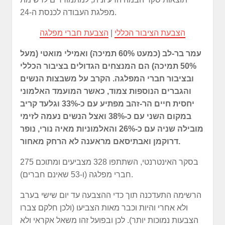
מפלגת העבודה לכנסת ה-24.
הצבעת הציבור הכללי
|
הצבעת חברי מפלגה
עמר בר-לב (כמעט 60% תמיכה) ואמילי מואטי (מעל
50% תמיכה) הם המנצחים הגדולים בציבור הכללי
ובציבור חברי המפלגה. הקרב על משבצות הנשים
והגברים הנוספות צמוד, כאשר המועמד האלמוני
יחסית חיים הר-זהב מפתיע עם כ-33% וגלעד קריב
במקום השני עם כ-38% ואצל הנשים נעמה לזימי
מובילה שניה עם כ-26% והאלמוניות מאיה נורי, נופר
דרוקמן ואבתיסאם מראענה לא הרחק מאחור.
בסקר האינטרנטי, השתתפו 328 מצביעים ומתוכם 275
חברי מפלגה (ו-53 שאינם חברים).
הרשימה התעדכנה תוך כדי ההצבעה עד יום שישי בערב
ולא אחרי והיות וכבר מאות הצביעו (ולכן חלקם צברו
הצבעות נמוכות יותר). לכן ובפועל זהו משאל אקראי ולא