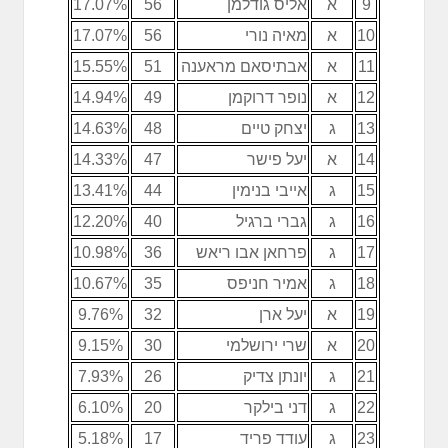
9
א
אליס גודלמן
56
17.07%
10
א
מאיה נורי
56
17.07%
11
א
אבתיסאם מראענה
51
15.55%
12
א
נופר דרוקמן
49
14.94%
13
ג
יצחק טיים
48
14.63%
14
א
יעל פישר
47
14.33%
15
ג
אייבי בנימין
44
13.41%
16
ג
גברי ברגיל
40
12.20%
17
ג
פרחאן אבו ריאש
36
10.98%
18
ג
אמיר חניפס
35
10.67%
19
א
יעל ארן
32
9.76%
20
א
שרי ירושלמי
30
9.15%
21
ג
יונתן צדיק
26
7.93%
22
ג
דני בילקר
20
6.10%
23
ג
עודד פריד
17
5.18%