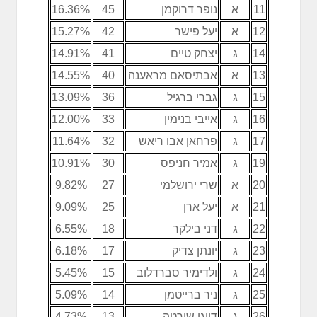
11
א
נופר דרוקמן
45
16.36%
12
א
יעל פישר
42
15.27%
14
ג
יצחק טיים
41
14.91%
13
א
אבתיסאם מראענה
40
14.55%
15
ג
גברי ברגיל
36
13.09%
16
ג
אייבי בנימין
33
12.00%
17
ג
פרחאן אבו ריאש
32
11.64%
19
ג
אמיר חניפס
30
10.91%
20
א
שרי ירושלמי
27
9.82%
21
א
יעל ארן
25
9.09%
22
ג
דני בילקר
18
6.55%
23
ג
יונתן צדיק
17
6.18%
24
ג
ולדימיר סברדלוב
15
5.45%
25
ג
ניר ברייטמן
14
5.09%
26
ג
דייגו שירטה
13
4.73%