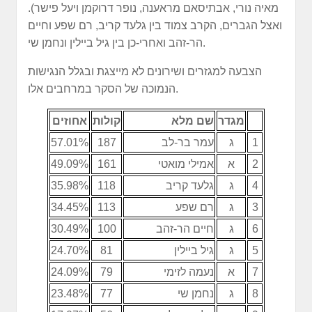
מאיה נורי, אבתיסאם מראענה, נופר דרוקמן ויעל פישר).
ואצל הגברים, הקרב צמוד בין גלעד קריב, רם שפע וחיים
הר-זהב ואחרי-כן בין גיל ביילין ונחמן שי.
הצבעה למגזרים ושירונים לא מייצגת ובגלל הנגישות
הנמוכה של הסקר במרחבים אלו.
מגדר
שם מלא
קולות
אחוזים
1
ג
עמר בר-לב
187
57.01%
2
א
אמילי מואטי
161
49.09%
4
ג
גלעד קריב
118
35.98%
3
ג
רם שפע
113
34.45%
6
ג
חיים הר-זהב
100
30.49%
5
ג
גיל ביילין
81
24.70%
7
א
נעמה לזימי
79
24.09%
8
ג
נחמן שי
77
23.48%