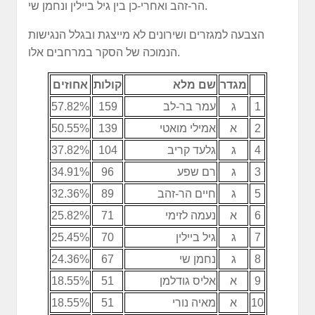
הר-זהב ואחרי-כן בין גיל ביילין ונחמן שי.
הצבעה למגזרים ושירונים לא מייצגת ובגלל הנגישות
הנמוכה של הסקר במרחבים אלו.
מגדר
שם מלא
קולות
אחוזים
1
ג
עמר בר-לב
159
57.82%
2
א
אמילי מואטי
139
50.55%
4
ג
גלעד קריב
104
37.82%
3
ג
רם שפע
96
34.91%
5
ג
חיים הר-זהב
89
32.36%
6
א
נעמה לזימי
71
25.82%
7
ג
גיל ביילין
70
25.45%
8
ג
נחמן שי
67
24.36%
9
א
אליס גודלמן
51
18.55%
10
א
מאיה נורי
51
18.55%