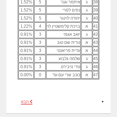
38
ג
איתמר וגנר
5
1.52%
39
ג
נסים לסרי
5
1.52%
40
ג
יהודה לוינגר
5
1.52%
41
א
ברכת קלימשטיין לוי
4
1.22%
42
ג
יואב אגמי
3
0.91%
43
א
נורית שם טוב
3
0.91%
44
א
עדית פריאנטי
3
0.91%
45
ג
שלמה גלבוע
3
0.91%
46
ג
טדי נויבירט
3
0.91%
47
א
כוכב שרי עם-עד
0
0.00%
הבא