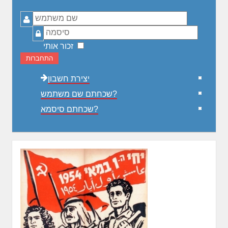
שם
משתמש
סיסמה
זכור אותי
התחברות
יצירת חשבון
שכחתם שם משתמש?
שכחתם סיסמא?