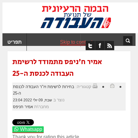
ִים
ב:
ְאֲתָר
ה
פְעֶלֶת
Skip to content
תפריט
עֲרֶכֶת
ָגִישׁ
ִקְלִיק"
אמיר ח'ניפס מתמודד לרשימת
מְּסַיַּעַת
העבודה לכנסת ה-25
נְגִישׁוּת
אֲתָר.
קטגוריה:
בחירות לרשימת ויו"ר העבודה לכנסת
ה-25
נוצר ב
שבת, 09 יולי 2022 23:04
מחבר\ת
אמיר חניפס
Whatsapp
Thank you for rating this article.