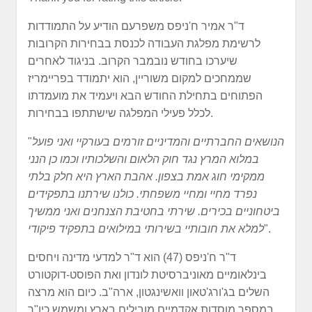
ד"ר אמיר ח'ניפס משפרעם הודיע על התמודדות
לרשימת מפלגת העבודה לכנסת בבחירות הקרובות
שיערכו בחודש נובמבר הקרוב. בניגוד לאחרים
שממחכים למקום משוריין, הוא יתמודד בפריימריז
הפתוחים בתחילת החודש הבא ויעמיד את מועמדתו
לכלל פעילי המפלגה שישתתפו בבחירות.
הנושאים החברתיים והמדיניים זורמים בעורקיי ואני פועל
"
במלוא המרץ נגד חוק הלאום והשלכותיו וכמו כן הנני
ממקימי חוג אמת בצפון. אהבת הארץ היא חלק בלתי
נפרד מחיי ומחיי משפחתי. כולנו שירתנו בתפקידים
ביטחוניים בכירים. שירתי בחטיבת הצנחנים ואני ממשיך
".
למלא את חובותיי בשירותי במילואים בתפקיד פיקודי
ד"ר ח'ניפס (47) הוא ד"ר למדעי מדינה ויחסים
בינלאומיים מאוניברסיטת לונדון ואת הפוסט-דוקטורט
השלים בג'ורג'טאון וואשינגטון, ארה"ב. כיום הוא מרצה
במספר מוסדות אקדמיים מובילים בארץ ומשמש כיו"ר