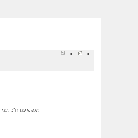
מפגש עם ח"כ נעמה לזימי, חמישי 7/7 00