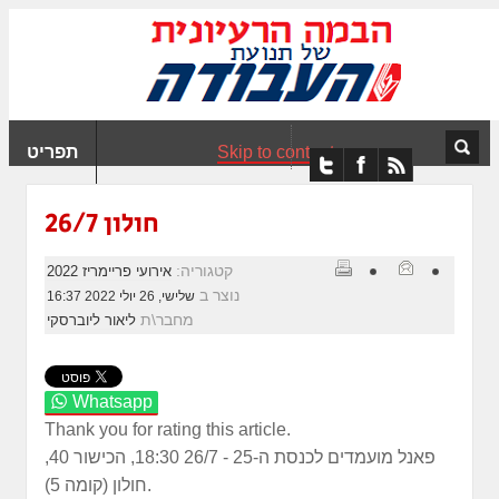
ִים
ב:
ְאֲתָר
ה
פְעֶלֶת
Skip to content
תפריט
עֲרֶכֶת
ָגִישׁ
ִקְלִיק"
חולון 26/7
מְּסַיַּעַת
נְגִישׁוּת
קטגוריה:
אירועי פריימריז 2022
אֲתָר.
נוצר ב
שלישי, 26 יולי 2022 16:37
מחבר\ת
ליאור ליוברסקי
Whatsapp
Thank you for rating this article.
פאנל מועמדים לכנסת ה-25 -
26/7 18:30, הכישור 40,
חולון (קומה 5).