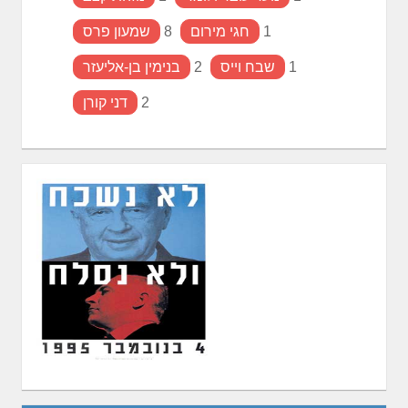
1
חגי מירום
8
שמעון פרס
1
שבח וייס
2
בנימין בן-אליעזר
2
דני קורן