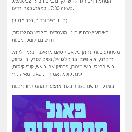
המתמודדים הגדול - שיתקיים ביום רביעי, 03/08/22,
בשעה 17:30 במארג כפר ורדים.
(בוויז: כפר ורדים, ככר מס' 9)
באירוע ישתתפו כ-15 מועמדים.ות לרשימה לכנסת,
חדשים.ות ומכהנים.ות
משתתפים.ות: נחמן שי, אבתיסאם מראענה, נעמה לזימי,
רז קרני, יאיא פינק, ברוך לגזיאל, נסים לסרי, ירון גדות,
רועי ברזילי, רועי מימרן, פרחאן אבו ריאש, קובי קיסוס,
עינת קולמן, אמיר חניפאס, מאיה נורי
בואו להתרשם בצורה בלתי אמצעית מהמתמודדים.ות.