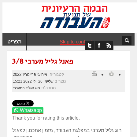
ִים
ב:
ְאֲתָר
ה
פְעֶלֶת
Skip to content
תפריט
עֲרֶכֶת
ָגִישׁ
ִקְלִיק"
פאנל גליל מערבי 3/8
מְּסַיַּעַת
נְגִישׁוּת
קטגוריה:
אירועי פריימריז 2022
אֲתָר.
נוצר ב
שלישי, 26 יולי 2022 15:21
מחבר\ת
חוג הגליל המערבי
Whatsapp
Thank you for rating this article.
חוג גליל מערבי במפלגת העבודה, מזמין אתכם.ן לפאנל