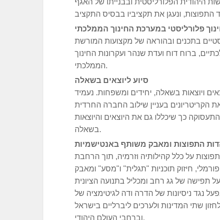
 היהודית הפלורליסטית ובבנייתו של האגף
נוך פלורליסטי במערכת החינוך הממלכתי
סטיים בתכנים ובהוראה של מקצועות המורשת
יים, ברוח דוח ועדת שנהר ועקרונות החינוך
הממלכתי.
סיוע ליוצאים בשאלה
ים ויוצאות בשאלה, יחידים ומשפחות. נעמיד
את הקריטריונים בעניין שילוב החברה החרדית
עסוקה כך שיכללו גם את היוצאים והיוצאות
בשאלה.
דות התפוצות ומאבק משותף באנטישמיות
וצות על כלל קהילותיה וזרמיה, תוך הרחבת
ורמלי, חיזוק תוכניות "תגלית" ו"מסע" ומאבק
על תפישה של גג רחב ומכליל בתנועה הציונית
נפעל נגד ניסיונות של הדרה ודה לגיטימציה של
לחזון שתי המדינות ולערכים ליברליים בישראל
וברחבי העולם היהודי.