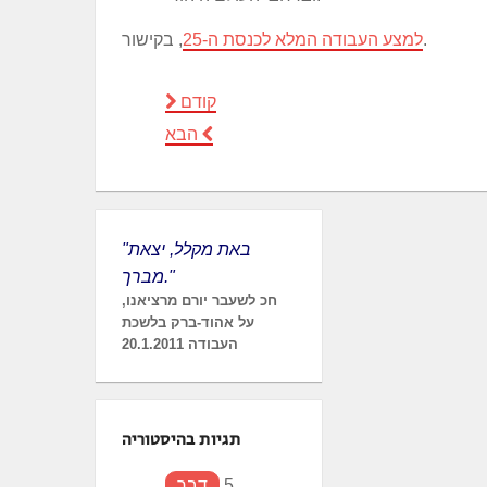
, בקישור.
למצע העבודה המלא לכנסת ה-25
קודם
הבא
"באת מקלל, יצאת
מברך."
חכ לשעבר יורם מרציאנו,
על אהוד-ברק בלשכת
העבודה 20.1.2011
תגיות בהיסטוריה
5
דבר