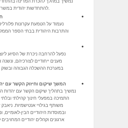
נמשיך במהלך להכרת המדינה בהתחדשות
להתחדשות יהודית במשרד התפוצות, ונעגן את תקציביו בבסיס התקציב.
חי
נעמוד על הטמעת עקרונות פלורלי
והתרבות היהודית בבתי הספר הממלכת
נפעל להרחבה ניכרת של הסיוע ליוצא
מענים ייחודיים לצורכיהם, ונשנה 
במערכת ההשכלה הגבוהה ובשוק הת
המשך שיקום וחיזוק הקשר עם יה
נמשיך בתהליך שיקום הקשר עם יהדות התפ
התמיכה במפעלי חינוך קהילתי ובלתי פ
משותף בגילויי אנטישמיות. ניאבק 
ובמוסדות היהודיים הבין-לאומיים, ו
ארגונים וקהלים יהודיים המחויבים 