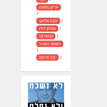
אריק נחמקין
2
1
לובה אליאב
1
אהרון ידלין
1
כנסת 18
השומר הצעיר
1
2
יובל פרנקל