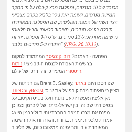
מנדטים בלבד ... גם המפלגות הערביות מציגות נתון
מכובד של 10 מנדטים, ומפלגת מרצ קיבלה על פי הסקר
חמישה מנדטים. לעומת זאת ניכר בלבול בקרב מצביעי
הצד השני של המפה הפוליטית, שם המפלגה המאוחדת
קיבלה רק 33 מנדטים, האיחוד הלאומי והבית הלאומי
כרשימה אחת זכו ל-13 מנדטים, ש"ס ל-9 ומפלגת יהדות
).
NRG, 26.10.12
התורה ל-5 מנדטים בלבד" (
הפתעה - האמנם?
דובי קננגיסר
המתמודד למקום
ברשימת העבודה לכנסת ה-19 מציג
ניתוח
המעיד כי זוהי דרכו של עולם.
היסטורי
גם הניתוח של Brent E. Sasley, שפורסם היום
באתר
, מציין כי האיחוד מרחיק בפועל את ש"ס
TheDailyBeast
מקואליציה אפשרית עם נתניהו ועל בסיס הקיטוב על
בסיס דתי שבינה ובין ישראל-ביתנו של ליברמן וכמו כן
מפנה את מרכז המפה החברתי והיות וליברמן מייצג
עמדות כלכליות ימניות ברורות והגוררות את הרשימה
המאוחדת עוד יותר ימינה ממיצובו כיום, של הליכוד