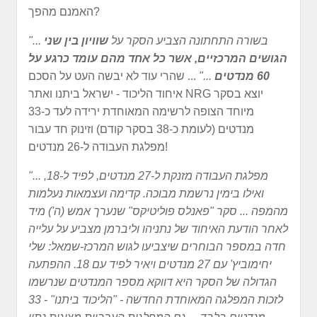
האמנם מהפך?
"... בשורה התחתונה הצביע הסקר על
שוויון בין שני
הגושים המרכזיים, אשר כל אחד מהם עומד כרגע על
60 מנדטים
..."
... שהרי עוד לא יבשה העט על הסכם
איחוד הליכוד - ישראל ביתנו ואתר NRG יוצא בסקר
מיוחד הצופה לרשימה המאוחדת ירידה לעד כ-33
מנדטים (לעומת כ-38 בסקר קודם) וזינוק חד עבור
מפלגת העבודה ל-26 מנדטים!
"... מפלגת העבודה מזנקת ל-27 מנדטים, לפיד ל-18,
ואילו בימין נרשמת מבוכה. קדימה ועצמאות נעלמות
מהמפה ... סקר "פאנלס פוליטיקס" שנערך אמש (ה') מיד
לאחר הודעת האיחוד של נתניהו וליברמן מצביע על עלייה
חדה במספר הבוחרים שיצביעו לגוש המרכז-שמאל: שלי
יחימוביץ' עם 27 מנדטים ויאיר לפיד עם 18. ההפתעה
הגדולה של הסקר היא דווקא מספר המנדטים שנרשמו
לזכות המפלגה המאוחדת החדשה - "הליכוד ביתנו" - 33