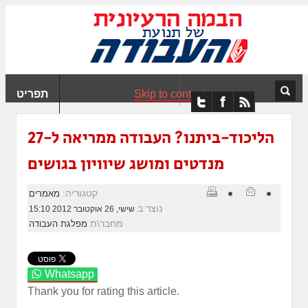
ִים
ב:
ְאֲתָר
ה
פְעֶלֶת
Skip to content
תפריט
עֲרֶכֶת
ָגִישׁ
ִקְלִיק"
הליכוד-ביתנו? העבודה ממריאה ל-27
מְּסַיַּעַת
מנדטים ומושג שיוויון בגושים
נְגִישׁוּת
אֲתָר.
קטגוריה:
מאמרים
נוצר ב
שישי, 26 אוקטובר 2012 15:10
מחבר\ת
מפלגת העבודה
Whatsapp
Thank you for rating this article.