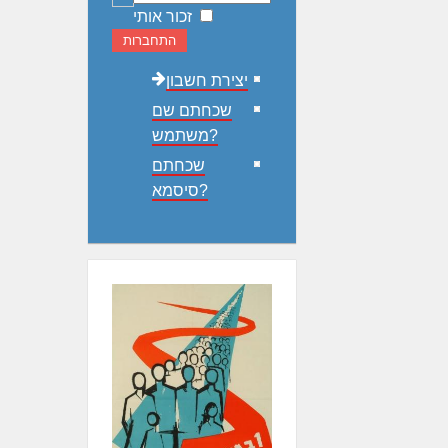
זכור אותי
התחברות
יצירת חשבון
שכחתם שם
משתמש?
שכחתם
סיסמא?