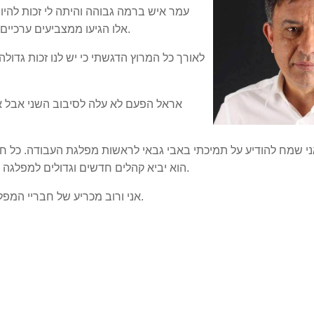
אלו הגיעו ממצביעים ערכיים וחופשיים שהם הבסיס האמיתי של מפלגת העבודה.
לאורך כל המרוץ הדגשתי כי יש לנו זכות גדול
אראל הפעם לא עלה לסיבוב השני אבל אנ
ני שמח להודיע על תמיכתי באבי גבאי לראשות מפלגת העבודה. כל חבר
הוא יביא קהלים חדשים וגדולים למפלגה והכי חשוב יביא לאלטרנטיבה לביבי (זו המטרה לא?).
אני ורוב מכריע של חבריי המפלגה לא רוצים לדרוך במקום ובטח שלא ללכת אחורה.