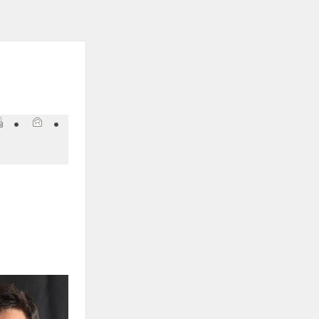
ְתוֹכְנַת
ֹרֵא־מָסָךְ;
חַץ
Control
F1
פְתִיחַת
ַפְרִיט
גִישׁוּת.