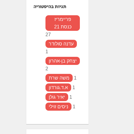
תגיות בהיסטוריה
פריימריז
כנסת 21
27
עדנה סולודר
1
יצחק בן-אהרון
2
1
משה שרת
1
א.ד.גורדון
1
יאיר גולן
1
ניסים זוילי