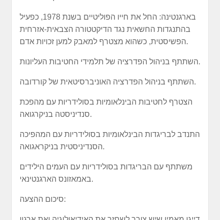
בארגנטינה: החל את חייו הפוליטיים בשנת 1978, כפעיל
בהתנגדות החשאית נגד הדיקטטורה הצבאית-אזרחית
הפשיסטית, כשהוא מצטרף למאבק למען זכויות אדם.
השתתף בניהול הפדרציה של תלמידי החטיבות העליונות.
השתתף בניהול הפדרציה האוניברסיטאית של קורדובה.
הצטרף לחטיבות הבינלאומיות בסולידריות עם מהפכת
סנדיניסטה בניקרגואה.
התנדב לבריגדות הבינלאומיות בסולידריות עם המהפיכה
הסנדיניסטית בניקראגואה.
משתתף עם הבריגדות בסולידריות עם העמים הילידים
באמאזונס הארגנטינאי.
סיכום ההצעה:
דייגו מאמין שיש צורך לשחזר את האידיאולוגיה ואת ארגון