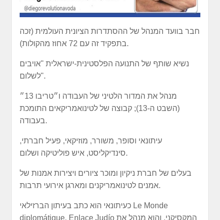
חבר בוועד המנהל של ההסתדרות הציונית העולמית (זכה
בתפקיד זה עם 72 אחוז מהקולות).
נשיא שותף של התנועה הפלסטינית-ישראלית "אויבים
לשלום".
מנהל את המדור הלטיני של העבודה ו״טריבו 13״
(השבט ה-13); קבוצה של לטינואמריקאים התומכת
בעבודה.
עיתונאי וסופר, משורר, מוזיקאי, פעיל חברתי,
סינדיקליסט, איש פוליטיקה ושלום.
בעלים של חברת ניקיון ומוכר ציורים ויצירות אמנות של
אמנים לטינואמריקנים ומארגן אירועי תרבות.
כעיתונאי הוא כתב בעיתון הברזילאי Le Monde
diplomátique, Enlace Judío המקסיקני, והוא מנהל את