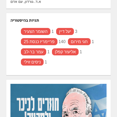
א.ד. גורדון, עם אדם
תגיות בהיסטוריה
3
יעל דיין
1
השומר הצעיר
1
חגי מירום
140
פריימריז כנסת 25
1
אליעזר קפלן
1
עמר בר-לב
1
ניסים זוילי