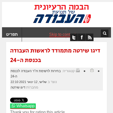
ִים
ב:
ְאֲתָר
ה
פְעֶלֶת
Skip to content
תפריט
עֲרֶכֶת
ָגִישׁ
ִקְלִיק"
דיגו שירטה מתמודד לראשות העבודה
מְּסַיַּעַת
בכנסת ה-24
נְגִישׁוּת
אֲתָר.
קטגוריה:
בחירות לרשימת ויו"ר העבודה לכנסת
ה-24
נוצר ב
שלישי, 12 ינואר 2021 22:10
מחבר\ת
דיגו שירטה
Whatsapp
Thank you for rating this article.