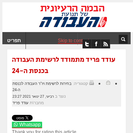
ִים
ב:
ְאֲתָר
ה
פְעֶלֶת
Skip to content
תפריט
עֲרֶכֶת
ָגִישׁ
ִקְלִיק"
עודד פריד מתמודד לרשימת העבודה
מְּסַיַּעַת
בכנסת ה-24
נְגִישׁוּת
אֲתָר.
קטגוריה:
בחירות לרשימת ויו"ר העבודה לכנסת
ה-24
נוצר ב
רביעי, 27 ינואר 2021 23:27
מחבר\ת
עודד פריד
Whatsapp
Thank you for rating this article.