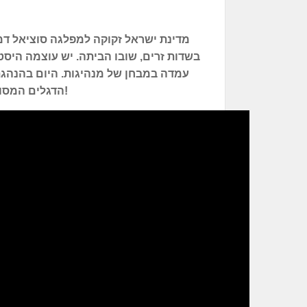
מדינת ישראל זקוקה למפלגה סוציאל דמ
בשדות זרים, שובו הביתה. יש עוצמה היס
עמדה במבחן של מנהיגות. היום בהנהגת
הדגלים המסורתיים של מפלגת העבודה. צאו והצביעו לעבודה!