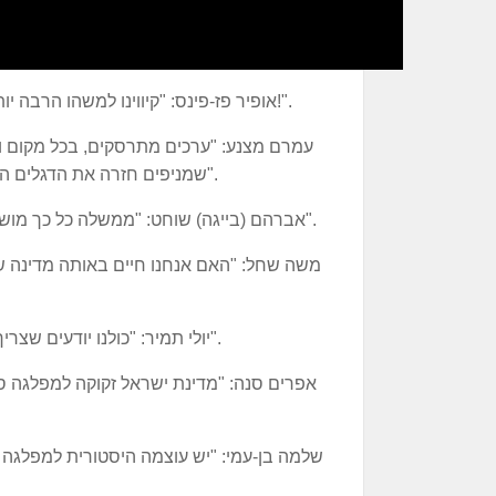
אופיר פז-פינס: "קיווינו למשהו הרבה יותר טוב. כל קול קובע, אף אחד אסור לו להשאר בבית!".
עמרם מצנע: "ערכים מתרסקים, בכל מקום וב
שמניפים חזרה את הדגלים המסורתיים של מפלגת העבודה. צאו והצביעו לעבודה".
אברהם (בייגה) שוחט: "ממשלה כל כך מושחתת. יש חיוניות ענקית שנהיה שוב במפה הפוליטית".
משה שחל: "האם אנחנו חיים באותה מדינה ש
יולי תמיר: "כולנו יודעים שצריך לעשות פה שינוי אמיתי. היא מנהיגה של אמת ויושר".
אפרים סנה: "מדינת ישראל זקוקה למפלגה ס
שלמה בן-עמי: "יש עוצמה היסטורית למפלגה