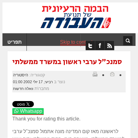
ִים
ב:
ְאֲתָר
ה
פְעֶלֶת
Skip to content
תפריט
עֲרֶכֶת
ָגִישׁ
ִקְלִיק"
סמנכ"ל ערבי ראשון במשרד ממשלתי
מְּסַיַּעַת
נְגִישׁוּת
קטגוריה:
היסטוריה
אֲתָר.
נוצר ב
רביעי, 17 יולי 2002 01:00
מחבר\ת
וואלה חדשות
Whatsapp
Thank you for rating this article.
לראשונה מאז קום המדינה מונה אתמול סמנכ"ל ערבי