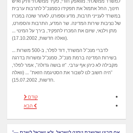
למשרד ממשלתי. מוואפק חורי, פקיד ממשלתי ותיק ואיש
חינוך, החל אתמול את תפקידו כסמנכ"ל לתרבות ערבית
במשרד לענייני תרבות, מדע וספורט, לאחר שזכה במכרז
של נציבות שירות המדינה. שר המדע, התרבות והספורט,
מתן וילנאי, שיזם את המכרז לתפקיד, בירך על המינוי ...
(וואלה חדשות, 17.10.2002).
... לדברי מנכ"ל המשרד, דוד לפלר, ב-500 משרות
בשירות המדינה ברמת מנכ"ל, סמנכ"ל ומשרות בדרגה
מקבילה לא כיהן אף ערבי. "זו בושה גדולה", אמר לפלר,
"היה חשוב לנו לשבור את הסטיגמה הזאת" ... (וואלה
חדשות, 15.07.2002).
קודם
הבא
"אם תבינו שהשבת ניתנה לישראל, ולא ישראל לשבת —