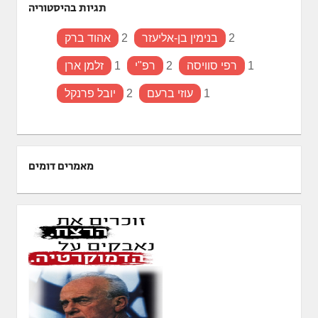
תגיות בהיסטוריה
2
בנימין בן-אליעזר
2
אהוד ברק
1
רפי סוויסה
2
רפ"י
1
זלמן ארן
1
עוזי ברעם
2
יובל פרנקל
מאמרים דומים