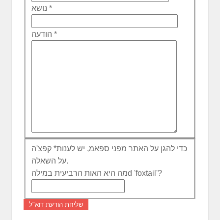
*
נושא
*
הודעה
כדי להגן על האתר מפני ספאמ, יש לענות
*
קפצ'ה
על השאלה.
מה היא האות הרביעית במילהd 'foxtail'?
שליחת הודעת דוא"ל