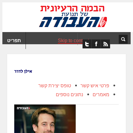
ִים
ב:
ְאֲתָר
ה
פְעֶלֶת
Skip to content
תפריט
עֲרֶכֶת
ָגִישׁ
ִקְלִיק"
מְּסַיַּעַת
אילן לדרר
נְגִישׁוּת
אֲתָר.
פרטי איש קשר
טופס יצירת קשר
מאמרים
נתונים נוספים