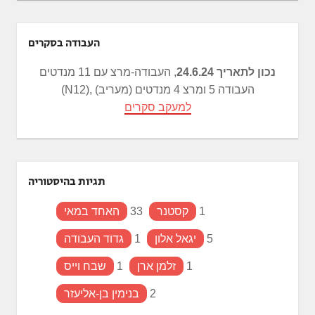
העבודה בסקרים
נכון לתאריך 24.6.24
, העבודה-מרצ עם 11 מנדטים
(N12), העבודה 5 ומרצ 4 מנדטים (מעריב)
למעקב סקרים
תגיות בהיסטוריה
1
קסטנר
33
האחד במאי
5
יגאל אלון
1
גדוד העבודה
1
זלמן ארן
1
שבח וייס
2
בנימין בן-אליעזר