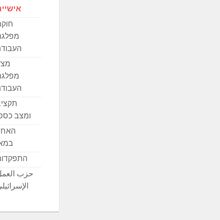
אישיים
חוקת
מפלגת
העבודה
מצע
מפלגת
העבודה
תקציב
ומצב כספ
האחד
במאי
התפקדות
حزب العمل
الإسرائيل