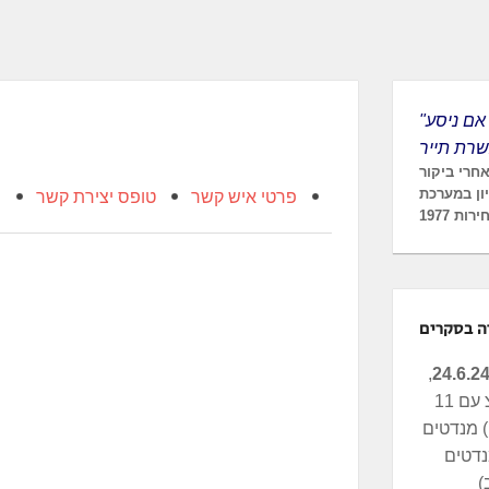
"לא יהיה נורא אם ניסע
אחרי ביקור
ון במערכת
פרטי איש קשר
טופס יצירת קשר
מ
רות 1977
ה בסקרים
,
העבודה-מרצ עם 11
מנדטים (N12), העבודה
רצ 4 מנדטים
)