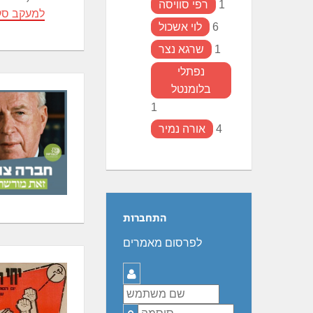
1
רפי סוויסה
למעקב סק
6
לוי אשכול
1
שרגא נצר
נפתלי
בלומנטל
1
4
אורה נמיר
התחברות
לפרסום מאמרים
שם
משתמש