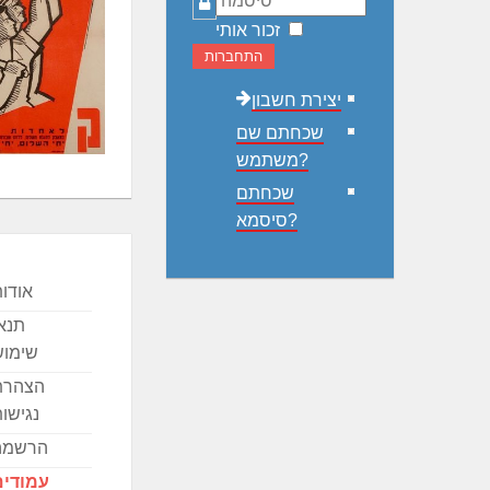
סיסמה
זכור אותי
התחברות
יצירת חשבון
שכחתם שם
משתמש?
שכחתם
סיסמא?
אודו
תנא
שימוש
הצהרת
נגישו
הרשמה
עמודים