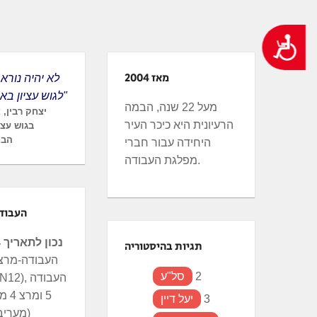
ְתוֹכְנַת
ֹרֵא־מָסָךְ;
נגישות
חַץ
Control
מאז 2004
F1
לגוש עציון באשרת תייר"
פְתִיחַת
מעל 22 שנה, הבמה
יצחק רבין, 
ַפְרִיט
הרעיונית היא כיכר העיר
בגוש עצי
גִישׁוּת.
הבחי
היחידה עבור חברי
מפלגת העבודה.
העבוד
נכון לתאריך 24.6.24
תגיות בהיסטוריה
2
סל"ע
5 ומ
3
יעל דיין
(מעריב