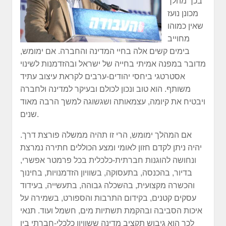
בכך מהלך
מכונן נועז
שאין כמוהו
מחוייב
בימים קשים אלה בחיי המדינה והחברה. אם ימומש,
מדובר במפנה אמיתי בחייה של ישראל ובהזדמנות לשינוי
אסטרטגי ביחסי יהודים-ערבים לקראת עיצוב עתיד
משותף. הוא טוב ונכון לכולם ובעיקר למדינה ולחברה
ויבטיח את קיומה, עצמאותה ושגשוגה למשך הרבה מאוד
שנים.
אם המהלך ימומש, הרי זו תהיה ממשלה פורצת דרך.
יהיה ניתן לקדם חזון לאומי ומצע הכוללים חתירה נמרצת
ונחושה להוגנות חברתית-כלכלית בכל פרמטר אפשרי,
בדיור, בהכנסה, בתעסוקה, בשוויון הזדמנויות, בחינוך
והכשרה מקצועית, בהשכלה גבוהה, בתעשייה, בעידוד
עסקים קטנים, בקידום התרבות והספורט, בשמירה על
איכות הסביבה ובהקמת תשתיות מים, חשמל ועוד. תנאי
לכך הוא גיבוש תקציב מדינה ששוויון כלכלי-חברתי בין