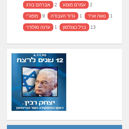
2
עמרם מצנע
2
אברהם בורג
1
נאוה ארד
1
גדוד העבודה
9
מפא"י
13
ברל כצנלסון
1
עדנה סולודר