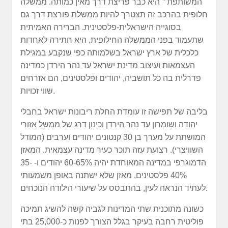
המשותפת״ היא כבר פריצת דרך מאין כמותה. ממשלה
חלופית בהרכב זה תצטרך להיות ממשלת פורצת דרך גם
בסוגייה הישראלית-פלסטינית. הברירה האמיתית
שתעמוד בפני הממשלה החילופית, היא חתירה לאחדות
כלכלית של ארץ ישראל בשלמותה כפי שנקבע במגילת
העצמאות ועיצוב מדינת ישראל עד נהר הירדן כמדינה
פדרלית בה כל תושביה, יהודים ופלסטינים, הם אזרחים
שווי זכויות.
בליבה של תפישה זו עומדת החלת ריבונות ישראל בחבלי
יהודה ושומרון עד נהר הירדן וכינון דרג של ממשל אזורי
המושתת על מערך בן 30 קנטונים יהודים וערבים (המודל
השוויצרי). רצועת עזה תוכר כעיר מדינה עצמאית. המאזן
הדמוגרפי במדינה המאוחדת יהיה 60-65% יהודים ו- 35-
40% פלסטינים, מאזן שלא ישתנה באופן משמעותי
לעתיד הנראה לעין, בהתבסס על שיעורי הילודה הנוכחים.
כשונה מתוכנית שתי המדינות לגביה קשה להשיג תמיכה
פוליטית רחבה בעיקר בגלל הצורך לפנות כ-25,000 בתי