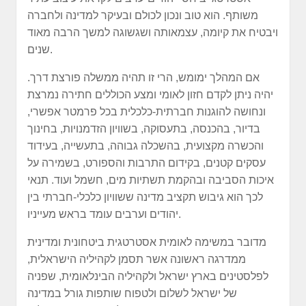
משותף. הוא טוב ונכון לכולם ובעיקר למדינה ולחברה
ויבטיח את קיומה, עצמאותה ושגשוגה למשך הרבה מאוד
שנים.
אם המהלך ימומש, הרי זו תהיה ממשלה פורצת דרך.
יהיה ניתן לקדם חזון לאומי ומצע הכוללים חתירה נמרצת
ונחושה להוגנות חברתית-כלכלית בכל פרמטר אפשרי,
בדיור, בהכנסה, בתעסוקה, בשוויון הזדמנויות, בחינוך
והכשרה מקצועית, בהשכלה גבוהה, בתעשייה, בעידוד
עסקים קטנים, בקידום התרבות והספורט, בשמירה על
איכות הסביבה ובהקמת תשתיות מים, חשמל ועוד. תנאי
לכך הוא גיבוש תקציב מדינה ששוויון כלכלי-חברתי בין
יהודים וערבים עומד בראש מעייניו.
מדובר במשימה לאומית אסטרטגית ביטחונית ומדינית
ממדרגה ראשונה אשר תסמן לקהיליה הישראלית,
לפלסטינים בארץ ישראל ולקהיליה הבינלאומית, שפניה
של ישראל לשלום ולטפוח שותפות גורל במדינה