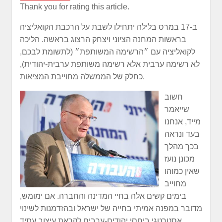
Thank you for rating this article.
ב-17 במרס בלילה יתחילו לשבת על הרכבת הקואליציה
בראשות המחנה הציוני ויצחק הרצוג בראשה. הליכה
לקואליציה עם ״הרשימה המשותפת״ (לתשומת לבכם,
לא רשימה ערבית אלא רשימה משותפת ערבית-יהודית),
כחלק של הממשלה מחוייבת המציאות.
חשוב
שייאמר
מייד, אנחנו
בעד ונראה
בכך מהלך
מכונן נועז
שאין כמוהו
מחוייב
בימים קשים אלה בחיי המדינה והחברה. אם ימומש,
מדובר במפנה אמיתי בחייה של ישראל ובהזדמנות לשינוי
אסטרטגי ביחסי יהודים-ערבים לקראת עיצוב עתיד