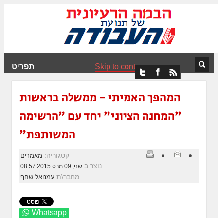
ִים
ב:
ְאֲתָר
ה
פְעֶלֶת
Skip to content
תפריט
עֲרֶכֶת
ָגִישׁ
ִקְלִיק"
המהפך האמיתי - ממשלה בראשות
מְּסַיַּעַת
״המחנה הציוני״ יחד עם ״הרשימה
נְגִישׁוּת
אֲתָר.
המשותפת״
קטגוריה:
מאמרים
נוצר ב
שני, 09 מרס 2015 08:57
מחבר\ת
עמנואל שחף
Whatsapp