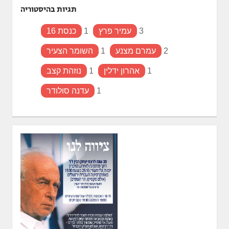
תגיות בהיסטוריה
3
עמיר פרץ
1
כנסת 16
2
עמרם מצנע
1
השומר הצעיר
1
אהרון ידלין
1
נוזהת קצב
1
עדנה סולודר