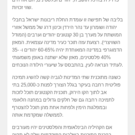
שווי זכויות.
בליבה של תפישה זו עומדת החלת ריבונות ישראל בחבלי
יהודה ושומרון עד נהר הירדן וכינון דרג של ממשל אזורי
המושתת על מערך בן 30 קנטונים יהודים וערבים (המודל
השוויצרי). רצועת עזה תוכר כעיר מדינה עצמאית. המאזן
הדמוגרפי במדינה המאוחדת יהיה 60-65% יהודים ו- 35-
40% פלסטינים, מאזן שלא ישתנה באופן משמעותי
לעתיד הנראה לעין, בהתבסס על שיעורי הילודה הנוכחים.
כשונה מתוכנית שתי המדינות לגביה קשה להשיג תמיכה
פוליטית רחבה בעיקר בגלל הצורך לפנות כ-25,000 בתי
אב לתוך הקו הירוק, תוכנית הקנטונים תוכל לזכות
לתמיכה רחבה גם של חלקים גדולים במחנה הלאומי
ובמפלגות הימין ולפחות אחת מהן תוכל להצטרף
לממשלה שמקדמת אותה.
אם הקהיליה הבינלאומית והפלסטינים יהיו מעורבים
בהכנת התוכנית בשלבים המוקדמים שלה לא תהיה