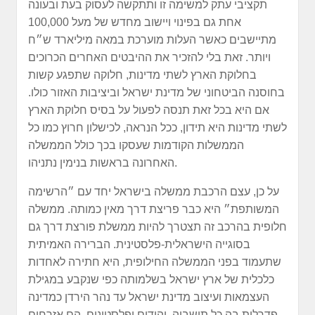
תקציבי עתק למשימה זו ותתקשה לעסוק בעת ובעונה
אחת גם בפינוי ויישוב מחדש של מעל 100,000
מתיישבים כאשר העלות מוערכת במאה מיליארד ש״ח
ויותר. זאת בלי להזכיר את ההיבטים האחרים הכרוכים
בחלוקת הארץ לשתי מדינות, חלוקה שתפגע קשות
בחוסנה הביטחוני של מדינת ישראל וביציבות האזור כולו.
אם היא בכל זאת תנסה לפעול על בסיס חלוקת הארץ
לשתי מדינות היא תידון, ככל הנראה, לכישלון חרוץ כמו כל
הממשלות הקודמות שעסקו בכך כולל הממשלה
האחרונה בראשות בנימין נתניהו.
על כן, עצם הרכבת ממשלה בישראל יחד עם ״הרשימה
המשותפת״ היא כבר פריצת דרך מאין כמותה. ממשלה
חלופית בהרכב זה תצטרך להיות ממשלת פורצת דרך גם
בסוגייה הישראלית-פלסטינית. הברירה האמיתית
שתעמוד בפני הממשלה החילופית, היא חתירה לאחדות
כלכלית של ארץ ישראל בשלמותה כפי שנקבע במגילת
העצמאות ועיצוב מדינת ישראל עד נהר הירדן כמדינה
פדרלית בה כל תושביה, יהודים ופלסטינים, הם אזרחים