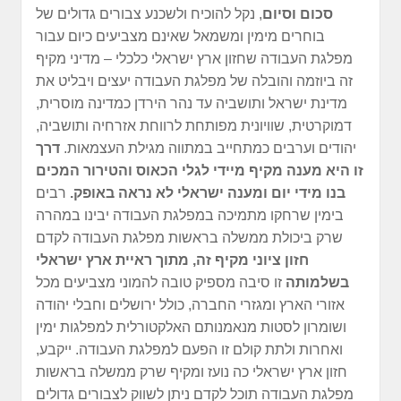
סכום וסיום
, נקל להוכיח ולשכנע צבורים גדולים של
בוחרים מימין ומשמאל שאינם מצביעים כיום עבור
מפלגת העבודה שחזון ארץ ישראלי כלכלי – מדיני מקיף
זה ביוזמה והובלה של מפלגת העבודה יעצים ויבליט את
מדינת ישראל ותושביה עד נהר הירדן כמדינה מוסרית,
דמוקרטית, שוויונית מפותחת לרווחת אזרחיה ותושביה,
יהודים וערבים כמתחייב במתווה מגילת העצמאות.
דרך
זו היא
מענה מקיף מיידי לגלי הכאוס והטירור המכים
בנו מידי יום ומענה ישראלי לא נראה באופק.
רבים
בימין שרחקו מתמיכה במפלגת העבודה יבינו במהרה
שרק ביכולת ממשלה בראשות מפלגת העבודה לקדם
חזון ציוני מקיף זה, מתוך ראיית ארץ ישראלי
בשלמותה
זו סיבה מספיק טובה להמוני מצביעים מכל
אזורי הארץ ומגזרי החברה, כולל ירושלים וחבלי יהודה
ושומרון לסטות מנאמנותם האלקטורלית למפלגות ימין
ואחרות ולתת קולם זו הפעם למפלגת העבודה. ייקבע,
חזון ארץ ישראלי כה נועז ומקיף שרק ממשלה בראשות
מפלגת העבודה תוכל לקדם ניתן לשווק לצבורים גדולים