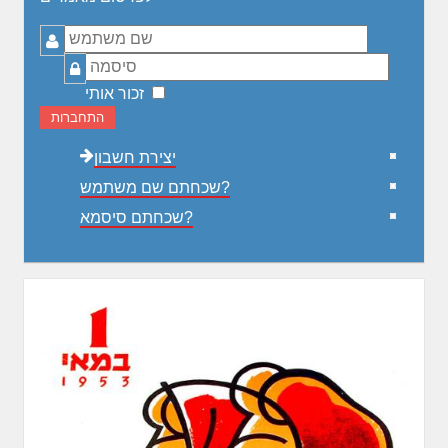
שם
משתמש
סיסמה
זכור אותי
התחברות
יצירת חשבון
שכחתם שם משתמש?
שכחתם סיסמא?