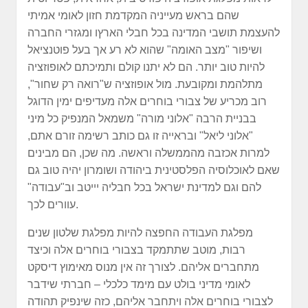
שהם בראש מעייניה המקדמת חזון לאומי אמיתי
להעצמת תושבי המדינה בכל חבלי הארץו ומגזרי החברה
ושיפור "מצב האומה" שהוא לא רע אך בעל פוטנציאל
להיות טוב יותר. הם לא יתנו קולם ותמיכתם לאופוזציה
מתלהמת ומקובעת. מול אופוזציה ש"רואה רק שחור",
רוב מכריע של צבורי בוחרים אלה מעדיפים ימין הדוגל
בבניית הרבה "אלוני מורה" משמאל המנפיק כל מיני
"אלוני ליאל" ובראייה זו גם כותב רשימה זורם אתם,
למרות אכזבה מהממשלה וראשה. מה שכן, הם מבינים
שאם לאוכלוסיה הפלסטינית ביהודה ושומרון יהיה טוב גם
להם וגם למדינת ישראל בכל חבליה יייטב וב"עבודה"
עוורים לכך.
מפלגת העבודה החפצה להיות מפלגת שלטון שנים
רבות, מוטב שתתמקד בצבורי בוחרים אלה וכיצד
מתחברים אליהם. לצורך זה אין מנוס מאימוץ דיסקט
לאומי מדיני בולט עם מימד כלכלי – חברתי שידבר
לצבורי בוחרים אלה ויתחבר אליהם, כזה שינפיק תהודה