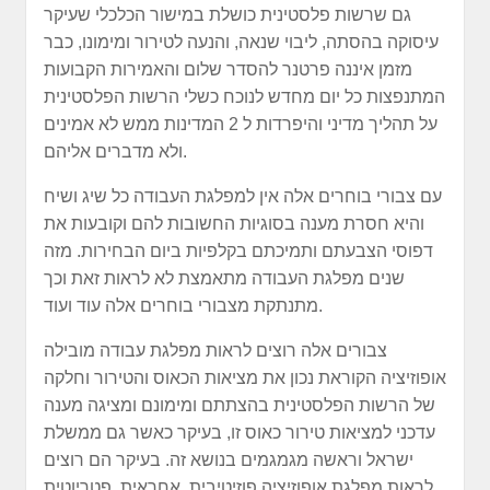
גם שרשות פלסטינית כושלת במישור הכלכלי שעיקר
עיסוקה בהסתה, ליבוי שנאה, והנעה לטירור ומימונו, כבר
מזמן איננה פרטנר להסדר שלום והאמירות הקבועות
המתנפצות כל יום מחדש לנוכח כשלי הרשות הפלסטינית
על תהליך מדיני והיפרדות ל 2 המדינות ממש לא אמינים
ולא מדברים אליהם.
עם צבורי בוחרים אלה אין למפלגת העבודה כל שיג ושיח
והיא חסרת מענה בסוגיות החשובות להם וקובעות את
דפוסי הצבעתם ותמיכתם בקלפיות ביום הבחירות. מזה
שנים מפלגת העבודה מתאמצת לא לראות זאת וכך
מתנתקת מצבורי בוחרים אלה עוד ועוד.
צבורים אלה רוצים לראות מפלגת עבודה מובילה
אופוזיציה הקוראת נכון את מציאות הכאוס והטירור וחלקה
של הרשות הפלסטינית בהצתתם ומימונם ומציגה מענה
עדכני למציאות טירור כאוס זו, בעיקר כאשר גם ממשלת
ישראל וראשה מגמגמים בנושא זה. בעיקר הם רוצים
לראות מפלגת אופוזיציה פוזיטיבית, אחראית, פטריוטית