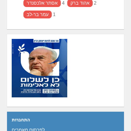
2
אהוד ברק
4
אסתר אלכסנדר
1
עמר בר-לב
התחברות
לפרסום מאמרים