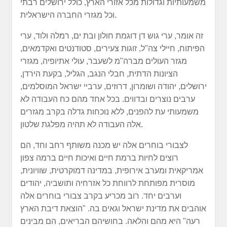
משמעותיות וגדולות מכל אזורי הארץ, כולל ירושלים רבתי
וכל מגזרי החברה הישראלית.
זה אומר, ערי גוש דן דוגמת חולון ובת ים, רמלה ולוד, ערי
הפיתוח, חיילי צה"ל, זוגות צעירים, סטודנטים ואקדמאים,
מגזר העולים מברה"מ לשעבר, עולי אתיופיה, מגזרי
הציונות הדתית, חבלי הנגב, הגליל, בקעת הירדן,
ירושלים, יהודה ושומרון, דרוזים, ערביי ישראל המוסלמים,
ערבים נוצרים ובדווים. בכל אחד מהם כח העבודה לא
משמעותי עת להפנים, ללא נוכחות גדלה בקרב מגזרים
אלה העבודה לא תהיה מפלגת שלטון.
לצבורי בוחרים אלה יש מכנה משותף רחב וחד, הם
רוצים לחיות ברמת חיים ואיכות חיים ברמה צפון
אמריקאית ומערב אירופית, במדינה דמוקרטית, שוויונית,
מוסרית מפותחת לרווחת כל אזרחיה ותושביה, יהודים
וערבים יחד. רוב מכריע בקרב צבורי בוחרים אלה
אוהבים את מדינת ישראל וגאים בה. "הוצאת דיבת הארץ
רעה" היא מהם והלאה. בחושיהם הבריאים, הם מבינים