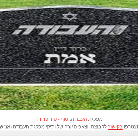
מפלגת
העבודה, סוף - טור פרידה
צטרפו
בקישור
לקבוצת ווצאפ סגורה של ותיקי מפלגת העבודה (אנ"ש)