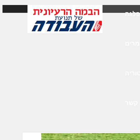
לגה
רים
וריה
 קשר