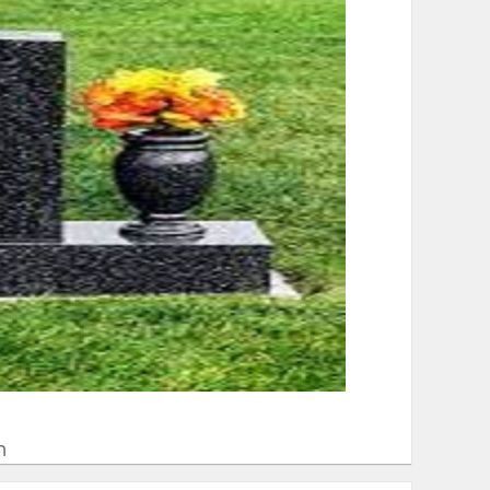
ְתוֹכְנַת
ֹרֵא־מָסָךְ;
חַץ
Control
F1
פְתִיחַת
ַפְרִיט
גִישׁוּת.
ה