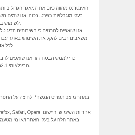
האינטרנט מהווה כיום את המאגר הגדול ביו
בעלי מוגבלויות בפרט. ככזה, אנו שמים ח
לשימוש במידע המוצג באתר, ולאפשר חווית גלישה טובה יותר.
אנו שואפים להבטיח כי השירותים הדיגיטליי
משאבים רבים להקל את השימוש באתר עבור א
לכל אדם מגיעה הזכות לחיות בשוויון, כבוד, נוחות ועצמאות.
לנגישות תכנים באינטרנט ברמת AA ומסמך WCAG2.1 הבינלאומי.
באתר מוצב תפריט הנגשה*. לחיצה על התפר
באתר חלה על בעלי האתר ו/או מי מטעמו