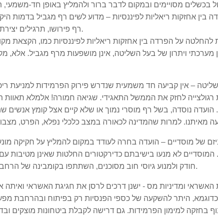
ל בכשלים מסויימים ובמקום לדבר ברור ולהמליץ באופן חד-משמעי, 
ה בין אחזקות ריאליות לפיננסיות – מדוע לשים רף מגביל בדמות ה
רף פירושו, תרגילים יצירתיים לשמור את החוק ורגולצייה לשמור על המתרגלים.
להחלטה על הפרדה בין אחזקות ריאליות לפיננסיות כמו, הקצאת מקורו
ן מערכתי ויתרון של בעל השליטה, אינן מושפעות מרף מגביל. אלא, מק
שליטה – אין קביעה חד משמעית שנדרש פירוק הפרמידות למניעת ריכו
רגולצייה לחזק את הממשל התאגידי. שגיאה חמורה! אלמלא תאוות הב
 הועדה נוסדה, בשל רף מוסרי נמוך או שלא קיים אצל קומץ אנשים ש
יזם של מוסדיים – הועדה בחרה לעודד במקום להמליץ על חקיקה מונע
. המוסדיים לא מנעו בישיבתם כדירקטורים החלטות שאינן מטיבות עם
חודק ולמנוע גיוסי חוב מסוכנים, השתתפו בקומבינה של הרחבת סדרות קיימות בגיוסי חוב והמשיכו במתן האשראי.
האשראי ומדיניות מס - ישנן דרכים לרסן את חגיגת האשראי ואיתה את
כדוגמא, היתר להשקעה של כספי הפנסיות רק בפיתוח ובהרחבת מפעלי