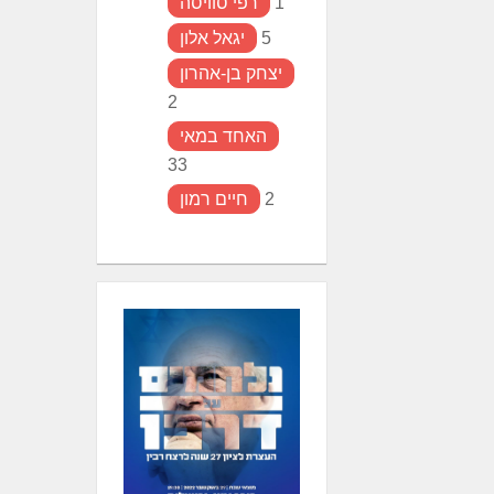
1
רפי סוויסה
5
יגאל אלון
יצחק בן-אהרון
2
האחד במאי
33
2
חיים רמון