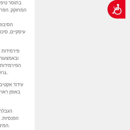
בחוסר טיפו
נגישות
המחוקק. הפרד
הסיבות 
עיסקיים, סיכו
פירמידות 
ובאמצעות 
הפירמידות.
גרועה מאיתנו. למרות שהמדינה לכאורה במצב כלכלי נפלא, הפרט, מצבו, התדרדרות כלכלית מתמשכת, עד כדי סכנה קיומית.
עידוד אקטיב
באופן ראוי
הגבלת 
הפנסיות. 
המינוף בחזקה למימון הפרמידות. גם דרישה לקבלת ביטחונות מוצקים ובדרגת שיעבוד ראשונה, לא תזיק לעתיד כספי הפנסיות.