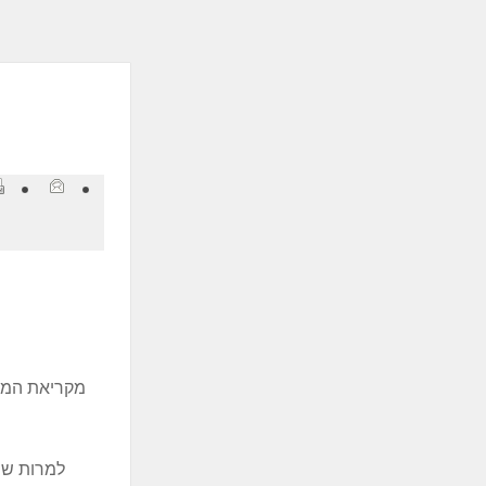
ְתוֹכְנַת
ֹרֵא־מָסָךְ;
חַץ
Control
F1
פְתִיחַת
ַפְרִיט
גִישׁוּת.
מקריאת המלצ
למרות שה