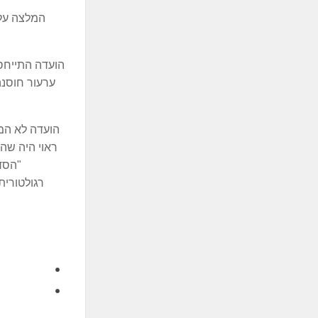
המלצה על 
הועדה התייחס
ערעור חוסנה
הועדה לא המל
ראוי היה שהו
"הסד
רגולטורית