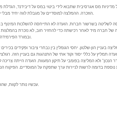
מדיניות מס אגרסיבית שתבוא לידי ביטוי במס על דיבידנד, הגדלת מ
הוזכרה. ההמלצה למוסדיים על מגבלת לווה יחיד מבלי לקבוע תקרה, כמוה כהבעת דעה יותר מאשר המלצה.
ה לשליטה בשרשור חברות. הועדה לא התייחסה להשלכות המינוף בחזק
 של חברה מיד לאחר רכישתה כדי להחזיר חוב, לא נזכרת בהמלצות 
ובמורד הפירמידה, תטפל בהגבלת חלוקת הדיבידנד כולל בהגדרת זמן.
יצה בעניין הון-שלטון. יחסי הגומלין בין נבחרי ציבור ופקידים בכיר
עדה תמליץ על כללי יסוד וקוד אתי של התנהגות גם בעניין הזה. רגולצי
ר הנכון" ולא המליצה בפומבי על תיקון המעוות. הועדה הייתה צרי
 נוספת בדומה לרשות לניירות ערך שתפקח על המוסדיים. הפיקוח הנוכחי
עכשיו נותר לקוות, שההמלצות אפילו ברכותן, תיושמנה. גם זה פתח לתקווה.