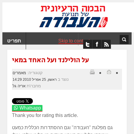
ִים
ב:
ְאֲתָר
ה
פְעֶלֶת
Skip to content
תפריט
עֲרֶכֶת
ָגִישׁ
ִקְלִיק"
על הולילנד ועל האחד במאי
מְּסַיַּעַת
נְגִישׁוּת
קטגוריה:
מאמרים
אֲתָר.
נוצר ב
ראשון, 25 אפריל 2010 14:29
מחבר\ת
אריה גל
Whatsapp
Thank you for rating this article.
גם מפלגת "העבודה" וגם ההסתדרות הכללית כמעט