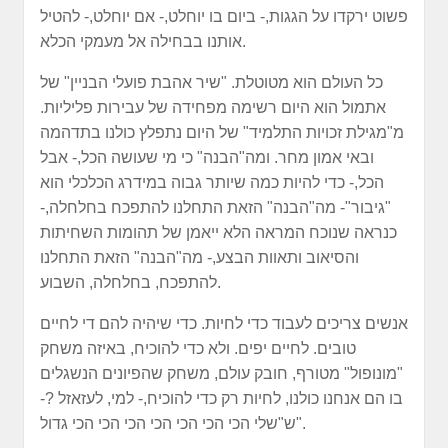
פשוט ירקדו על הגגות,- ביום בו יוחלט,- אם יוחלט,- להטיל
אותנו בבחילה אל מעמקי הכלא.
כל העולם הוא מטוטלת. "שיר אהבת פועלי הבניין" של
אתמול הוא היום רשימה מפחידה של עבירות פליליות.
מ"מגילת זכויות התלמיד" של היום נתפלץ כולנו בתדהמה
ובאי אמון מחר. ומה"הבנה" כי מי שעושה הכל,- אבל
הכל,- כדי להיות כמה שיותר גבוה במידרג הכלכלי הוא
"גיבור"- מה"הבנה" הזאת התחלנו להתפכח בחלחלה,-
כנראה שנוכח המראה הלא ייאמן של תהומות השחיתות
והסיאוב ותאוות הבצע,- מה"הבנה" הזאת התחלנו
להתפכח, בחלחלה, השבוע.
אנשים צריכים לעבוד כדי לחיות. כדי שיהיה להם די לחיים
טובים. לחיים יפים. ולא כדי להוכיח, באיזה משחק
"מונופול" מטורף, חובק עולם, משחק שהפיונים הנשגלים
בו הם אנחנו כולנו, לחיות רק כדי להוכיח,- למי, לעזאזל ?-
ש"שלי הכי הכי הכי הכי הכי הכי הכי גדול".