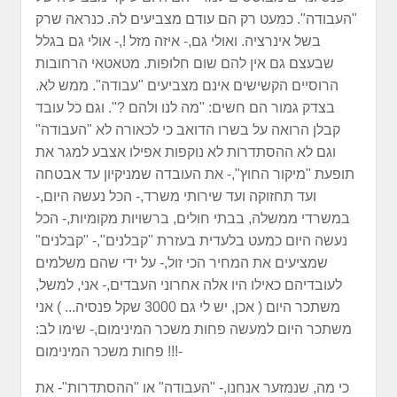
"העבודה". כמעט רק הם עודם מצביעים לה. כנראה שרק
בשל אינרציה. ואולי גם,- איזה מזל !,- אולי גם בגלל
שבעצם גם אין להם שום חלופות. מטאטאי הרחובות
הרוסיים הקשישים אינם מצביעים "עבודה". ממש לא.
בצדק גמור הם חשים: "מה לנו ולהם ?". וגם כל עובד
קבלן הרואה על בשרו הדואב כי לכאורה לא "העבודה"
וגם לא ההסתדרות לא נוקפות אפילו אצבע למגר את
תופעת "מיקור החוץ",- את העובדה שמניקיון עד אבטחה
ועד תחזוקה ועד שירותי משרד,- הכל נעשה היום,-
במשרדי ממשלה, בבתי חולים, ברשויות מקומיות,- הכל
נעשה היום כמעט בלעדית בעזרת "קבלנים",- "קבלנים"
שמציעים את המחיר הכי זול,- על ידי שהם משלמים
לעובדיהם כאילו היו אלה אחרוני העבדים,- אני, למשל,
משתכר היום ( אכן, יש לי גם 3000 שקל פנסיה... ) אני
משתכר היום למעשה פחות משכר המינימום,- שימו לב:
פחות משכר המינימום !!!-
כי מה, שנמזער אנחנו,- "העבודה" או "ההסתדרות"- את