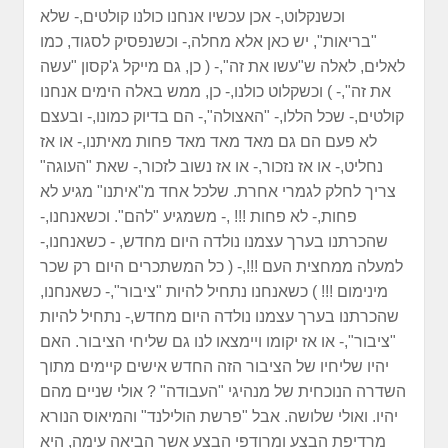
וכשנקלוט,- אכן עכשיו אנחנו כולנו קולטים,- שלא
"בריאות", יש כאן אלא מחלה,- וכשנפסיק לסגוד, כמו
לאלים, לאלה ש"עשו את זה",- ( כן, גם מייקל ג'קסון "עשה
את זה",- ) וכשקלוט כולנו,- כן, ממש באלה הימים אנחנו
קולטים,- שכל הללו,- "האצולה",- הם בדיוק כמונו,- ובעצם
לא פעם הם גם מאד מאד מאד פחות מאיתנו,- או אז
נחליט,- או אז נזכור,- או אז נשוב לזכור,- שאת "העוגה"
צריך לחלק לגמרי אחרת. שלכל אחד מ"איתנו" מגיע לא
פחות,- לא פחות !!! ,- משמגיע "להם". וכשאנחנו,-
שהכרתנו בערך עצמנו נולדה היום מחדש, - כשאנחנו,-
למעלה ממחצית העם !!!,- ( כל המשתכרים היום רק שכר
מינימום !!! ) כשאנחנו נתחיל להיות "ציבור",- כשאנחנו,
שהכרתנו בערך עצמנו נולדה היום מחדש,- נתחיל להיות
"ציבור",- או אז יקומו ויימצאו לנו גם שליחי הציבור. האם
יהיו שליחיו של הציבור הזה החדש אישים קיימים מתוך
השדרה הנוכחית של מנהיגי "העבודה" ? אולי שניים מהם
יהיו. ואולי שלושה. אבל "פרשת הולילנד" והמיאוס הנורא
מרדיפת הבצע ומרודפי הבצע אשר הביאה עימה, היא