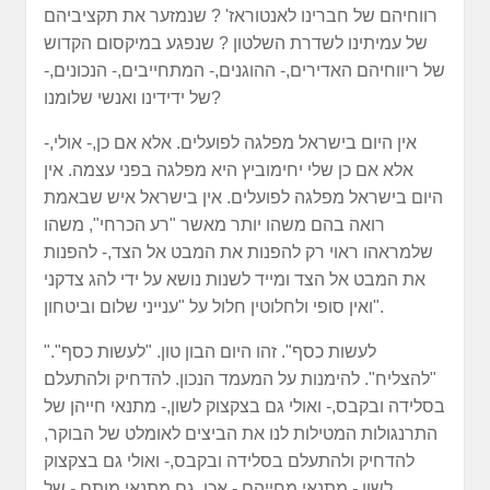
רווחיהם של חברינו לאנטוראז' ? שנמזער את תקציביהם
של עמיתינו לשדרת השלטון ? שנפגע במיקסום הקדוש
של ריווחיהם האדירים,- ההוגנים,- המתחייבים,- הנכונים,-
של ידידינו ואנשי שלומנו?
אין היום בישראל מפלגה לפועלים. אלא אם כן,- אולי,-
אלא אם כן שלי יחימוביץ היא מפלגה בפני עצמה. אין
היום בישראל מפלגה לפועלים. אין בישראל איש שבאמת
רואה בהם משהו יותר מאשר "רע הכרחי", משהו
שלמראהו ראוי רק להפנות את המבט אל הצד,- להפנות
את המבט אל הצד ומייד לשנות נושא על ידי להג צדקני
ואין סופי ולחלוטין חלול על "ענייני שלום וביטחון".
"לעשות כסף". זהו היום הבון טון. "לעשות כסף".
"להצליח". להימנות על המעמד הנכון. להדחיק ולהתעלם
בסלידה ובקבס,- ואולי גם בצקצוק לשון,- מתנאי חייהן של
התרנגולות המטילות לנו את הביצים לאומלט של הבוקר,
להדחיק ולהתעלם בסלידה ובקבס,- ואולי גם בצקצוק
לשון,- מתנאי מחייהם,- אכן, גם מתנאי מותם,- של