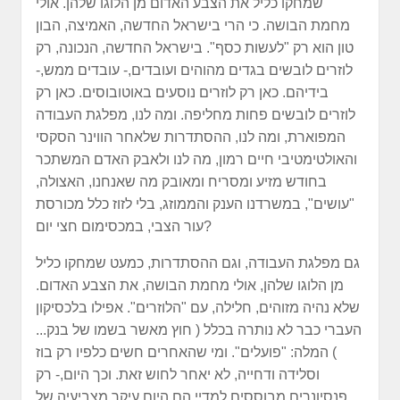
שמחקו כליל את הצבע האדום מן הלוגו שלהן. אולי
מחמת הבושה. כי הרי בישראל החדשה, האמיצה, הבון
טון הוא רק "לעשות כסף". בישראל החדשה, הנכונה, רק
לוזרים לובשים בגדים מהוהים ועובדים,- עובדים ממש,-
בידיהם. כאן רק לוזרים נוסעים באוטובוסים. כאן רק
לוזרים לובשים פחות מחליפה. ומה לנו, מפלגת העבודה
המפוארת, ומה לנו, ההסתדרות שלאחר הווינר הסקסי
והאולטימטיבי חיים רמון, מה לנו ולאבק האדם המשתכר
בחודש מזיע ומסריח ומאובק מה שאנחנו, האצולה,
"עושים", במשרדנו הענק והממוזג, בלי לזוז כלל מכורסת
עור הצבי, במכסימום חצי יום?
גם מפלגת העבודה, וגם ההסתדרות, כמעט שמחקו כליל
מן הלוגו שלהן, אולי מחמת הבושה, את הצבע האדום.
שלא נהיה מזוהים, חלילה, עם "הלוזרים". אפילו בלכסיקון
העברי כבר לא נותרה בכלל ( חוץ מאשר בשמו של בנק...
) המלה: "פועלים". ומי שהאחרים חשים כלפיו רק בוז
וסלידה ודחייה, לא יאחר לחוש זאת. וכך היום,- רק
פנסיונרים מבוססים למדיי הם היום עיקר מצביעיה של