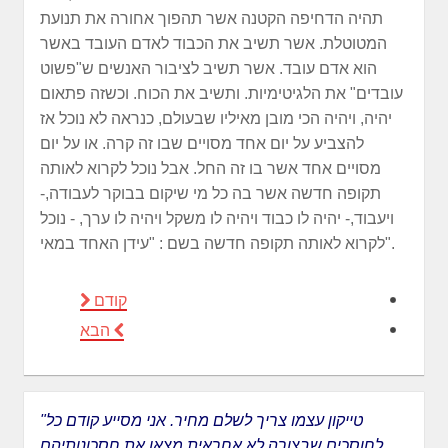
תהיה הדחיפה הקטנה אשר תהפוך אחורה את תנועת
המטוטלת. אשר תשיב את הכבוד לאדם העובד באשר
הוא אדם עובד. אשר תשיב לציבור האנשים ש"פשוט
עובדים" את הלגיטימיות. ותשיב את הכוח. וכשזה פתאום
יהיה, ויהיה הכי מובן מאיליו שבעולם, כנראה לא נוכל אז
להצביע על יום אחד מסויים שבו זה קרה. או על יום
מסויים אחד אשר בו זה החל. אבל נוכל לקרוא לאותה
תקופה חדשה אשר בה כל מי שיקום בבוקר לעבודה,-
ויעבוד,- יהיה לו כבוד ויהיה לו משקל ויהיה לו ערך, - נוכל
לקרוא לאותה תקופה חדשה בשם : "עידן האחד במאי".
קודם
הבא
"טייקון עצמו צריך לשלם מחיר. אני מסייע קודם כל
לחוסכים שבצורה לא אחראית מצאו את חסכונותיהם