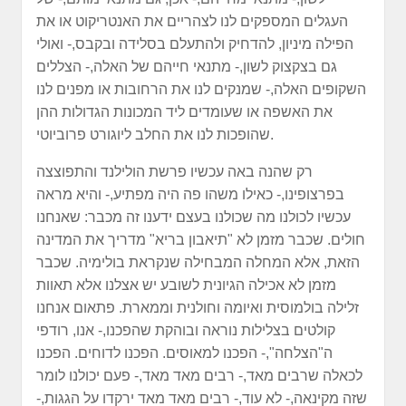
העגלים המספקים לנו לצהריים את האנטריקוט או את
הפילה מיניון, להדחיק ולהתעלם בסלידה ובקבס,- ואולי
גם בצקצוק לשון,- מתנאי חייהם של האלה,- הצללים
השקופים האלה,- שמנקים לנו את הרחובות או מפנים לנו
את האשפה או שעומדים ליד המכונות הגדולות ההן
שהופכות לנו את החלב ליוגורט פרוביוטי.
רק שהנה באה עכשיו פרשת הולילנד והתפוצצה
בפרצופינו,- כאילו משהו פה היה מפתיע,- והיא מראה
עכשיו לכולנו מה שכולנו בעצם ידענו זה מכבר: שאנחנו
חולים. שכבר מזמן לא "תיאבון בריא" מדריך את המדינה
הזאת, אלא המחלה המבחילה שנקראת בולימיה. שכבר
מזמן לא אכילה הגיונית לשובע יש אצלנו אלא תאוות
זלילה בולמוסית ואיומה וחולנית וממארת. פתאום אנחנו
קולטים בצלילות נוראה ובוהקת שהפכנו,- אנו, רודפי
ה"הצלחה",- הפכנו למאוסים. הפכנו לדוחים. הפכנו
לכאלה שרבים מאד,- רבים מאד מאד,- פעם יכולנו לומר
שזה מקינאה,- לא עוד,- רבים מאד מאד ירקדו על הגגות,-