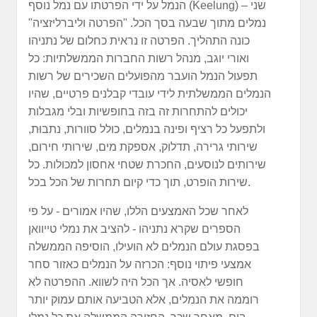
הנמל על ידי הפרטתו עם נמל נוסף (Keelung) – שני
נמלים מתוך שבעה בסך הכל. "הפרטה וליברליזציה"
כונה התהליך. הפרטה זו נראית כחלום של נתניהו
ואורי יוגב, מנהל רשות החברות הממשלתיות: כל
תפעול הנמל הועבר מהפועלים השכירים של רשות
הנמלים הממשלתית לידי עובדי קבלנים פרטיים, שהיו
יכולים להתחרות זה בזה בחופשיות ובלי מגבלות
ולתפעל כל רציף ופינה בנמלים, כולל סוורות, נתבוּת,
שירותי גרירה, תדלוק, אספקת מים, שירותי חירום,
שירותים לנוסעים, החכרת שטחי אחסון למכולות. כל
שירות הופרט, תוך כדי קיום תחרות של הכל בכל.
לאחר שכל האמצעים הללו, שהיו אמורים - על פי
הספרים שקרא נתניהו - להציב את נמלי טייוואן
בפסגת עולם הנמלים לא הועילו, הוסיפה הממשלה
אמצעי פיתוי נוסף: הכרזה על הנמלים כאזור סחר
חופשי לאסיה. אך הכל היה לשווא. ההפרטה לא
רוממה את הנמלים, אלא הטביעה אותם עמוק יותר