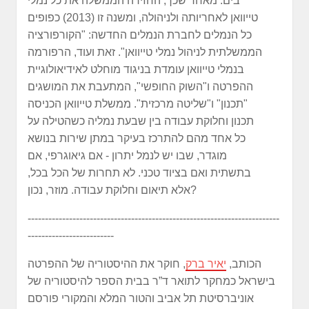
בים. מאחר שכך, החזירה הממשלה את כל נמלי
טייוואן לאחריותה ולניהולה, ומשנה זו (2013) כפופים
כל הנמלים לחברת הנמלים החדשה: "הקורפורציה
הממשלתית לניהול נמלי טייוואן". זאת ועוד, הרפורמה
בנמלי טייוואן עומדת בניגוד מוחלט לאידיאולוגיית
ההפרטה ו"השוק החופשי", המתעבת את המושגים
"תכנון" ו"שליטה מרכזית". ממשלת טייוואן הכניסה
תכנון וחלוקת עבודה בין שבעת נמליה כשהטילה על
כל אחד מהם להתרכז בעיקר במתן שירות בנושא
מוגדר, שבו יש לנמל יתרון - אם גיאוגרפי, אם
בתשתית ואם בציוד טכני. לא תחרות של הכל בכל,
אלא תיאום וחלוקת עבודה. מוזר, נכון?
-------------------------------------------------------------------------
-------------------------
הכותב,
יאיר ברק
, חוקר את ההיסטוריה של ההפרטה
בישראל כמחקר לתואר ד”ר בבית הספר להיסטוריה של
אוניברסיטת תל אביב והטור המלא והמקורי פורסם