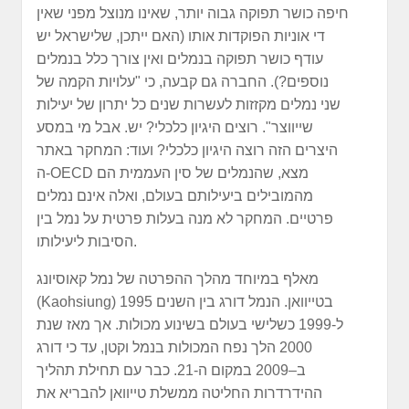
חיפה כושר תפוקה גבוה יותר, שאינו מנוצל מפני שאין
די אוניות הפוקדות אותו (האם ייתכן, שלישראל יש
עודף כושר תפוקה בנמלים ואין צורך כלל בנמלים
נוספים?). החברה גם קבעה, כי "עלויות הקמה של
שני נמלים מקזזות לעשרות שנים כל יתרון של יעילות
שייווצר". רוצים היגיון כלכלי? יש. אבל מי במסע
היצרים הזה רוצה היגיון כלכלי? ועוד: המחקר באתר
ה-OECD מצא, שהנמלים של סין העממית הם
מהמובילים ביעילותם בעולם, ואלה אינם נמלים
פרטיים. המחקר לא מנה בעלות פרטית על נמל בין
הסיבות ליעילותו.
מאלף במיוחד מהלך ההפרטה של נמל קאוסיונג
(Kaohsiung) בטייוואן. הנמל דורג בין השנים 1995
ל-1999 כשלישי בעולם בשינוע מכולות. אך מאז שנת
2000 הלך נפח המכולות בנמל וקטן, עד כי דורג
ב–2009 במקום ה-21. כבר עם תחילת תהליך
ההידרדרות החליטה ממשלת טייוואן להבריא את