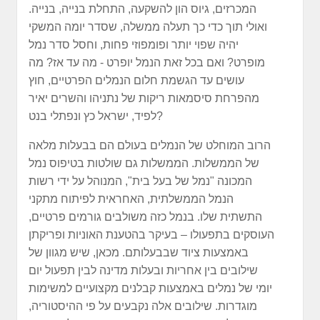
המכרזים, גיוס הון להשקעה, התחלת בנייה, בנייה.
ואולי תוך כדי כך תעלה ממשלה, שסדר יומה המשקי
יהיה שפוי יותר ופומפוזי פחות, וחסל סדר נמל
מופרט? ואם בכל זאת הנמל יופרט - מה עד אז? מה
עושים עד הגשמת חלום הנמלים הפרטיים, חוץ
מהפרחת סיסמאות ריקות של נתניהו והשרים יאיר
לפיד, ישראל כץ ונפתלי בנט?
הרוב המוחלט של הנמלים בעולם הם בבעלות מלאה
של הממשלות. הממשלות גם שולטות בטיפוס נמל
המכונה "נמל של בעל בית", המנוהל על ידי רשות
הנמל הממשלתית, האחראית לפיתוח מתקני
התשתית שלו. בנמל כזה משולבים גורמים פרטיים,
העוסקים בתפעולו – בעיקר בהטענת האוניות ופריקתן
באמצעות ציוד שבבעלותם. מכאן, שיש מגוון של
שילובים בין אחריות ובעלות מדינה לבין תפעול יום
יומי של נמלים באמצעות קבלנים מקצועיים למשימות
מוגדרות. שילובים אלה נקבעים על פי ההיסטוריה,