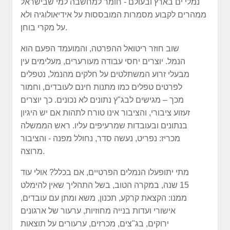
נמלי ים בארץ ובעולם - חומר למחשבה למי שבישראל
ממהרים לקבוע מסמרות המובססות על אידיאולוגיה ולא
על מקרי בוחן.
שוב חוזר ריטואל ההפרטה, והמועמד הפעם הוא
הנמל. יוצרים יחסי עבודה מעורערים, מעלימים עין
מבעלי זרוע המשתלטים על חלקים מהנמל, נטפלים
לפרטים טפלים כמו מתנות חינם לעובדים, וחמור
מכך – מגישים לבג"ץ נתונים לא נכונים. כך יוצרים
זעזוע ציבורי, והציבור אינו טורח לתהות אם יש היגיון
בנתונים ובעובדות שמרעיפים עליו. ראש הממשלה
מכריז: נפריט, נעשה סדר, נחולל מפנה - והציבור
מרוצה.
מתי יתופעלו הנמלים הפרטיים, אם בכלל? אולי עוד
15 שנה, במקרה הטוב, בשל התהליך שאין להימלט
ממנו: הקצאת קרקע, תכנון, משא ומתן עם עובדים,
אישורי ועדות בנייה מחוזיות, ערעור של ארגונים
ירוקים, בג"צים, מכרזים, ערעורים על תוצאות