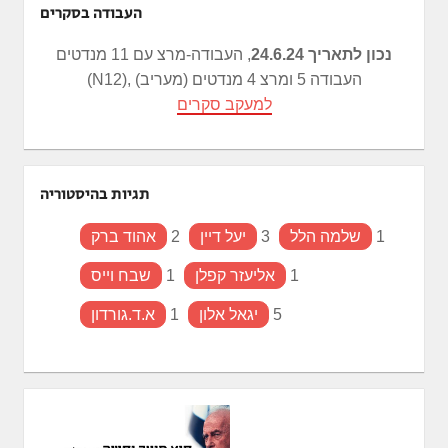
העבודה בסקרים
נכון לתאריך 24.6.24
, העבודה-מרצ עם 11 מנדטים
(N12), העבודה 5 ומרצ 4 מנדטים (מעריב)
למעקב סקרים
תגיות בהיסטוריה
1
שלמה הלל
3
יעל דיין
2
אהוד ברק
1
אליעזר קפלן
1
שבח וייס
5
יגאל אלון
1
א.ד.גורדון