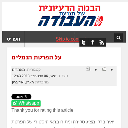
ִים
ב:
ְאֲתָר
ה
פְעֶלֶת
Skip to content
תפריט
עֲרֶכֶת
ָגִישׁ
ִקְלִיק"
על הפרטת הנמלים
מְּסַיַּעַת
נְגִישׁוּת
קטגוריה:
מאמרים
אֲתָר.
נוצר ב
שישי, 06 ספטמבר 2013 12:43
מחבר\ת
הארץ, יאיר ברק
Whatsapp
Thank you for rating this article.
יאיר ברק, מציג סקירה וניתוח בראי היסטורי של הפרטת