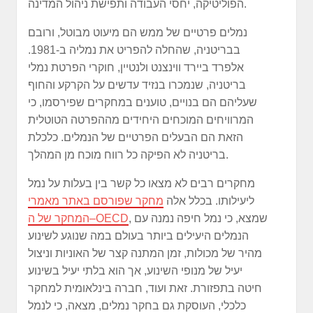
הפוליטיקה, יחסי העבודה ותפישת ניהול המדינה.
נמלים פרטיים של ממש הם מיעוט מבוטל, ורובם
בבריטניה, שהחלה להפריט את נמליה ב-1981.
אלפרד ביירד ווינצנט ולנטיין, חוקרי הפרטת נמלי
בריטניה, שנמכרו בנזיד עדשים על הקרקע והחוף
שעליהם הם בנויים, טוענים במחקרים שפירסמו, כי
המרוויחים המוכחים היחידים מההפרטה הטוטלית
הזאת הם הבעלים הפרטיים של הנמלים. כלכלת
בריטניה לא הפיקה כל רווח מוכח מן המהלך.
מחקרים רבים לא מצאו כל קשר בין בעלות על נמל
ליעילותו. בכלל אלה
מחקר שפורסם באתר מאמרי
, שמצא, כי נמל חיפה נמנה עם
המחקר של ה–OECD
הנמלים היעילים ביותר בעולם במה שנוגע לשינוע
מהיר של מכולות, זמן המתנה קצר של האוניות וניצול
יעיל של מנופי השינוע, אך הוא בלתי יעיל בשינוע
חיטה בתפזורת. זאת ועוד, חברה בינלאומית למחקר
כלכלי, העוסקת גם בחקר נמלים, מצאה, כי לנמל