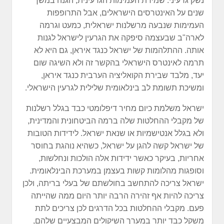
נשק גרעיני. שמירת העמימות הגרעינית, הגנה במשך
שנים על האינטרסים הישראלים, אבל התרופפות
העמימות שנבעה מרשלנות ישראלית, כמעט וגרמה
לארה"ב שבעצמה סיפקה את הגרעין לישראל לגנות
אותה. ההתלהמות של ישראל כנגד איראן, גם היא לא
תרמה לאינטרס הישראלי בהקשר זה ולא השיגה שום
יעד, מלבד שבירת הקואליציה הערבית כנגד איראן,
ומשיכת תשומת לב בינלאומית שלילית לגרעין הישראלי.
ישראל משלמת כיום מחיר דיפלומטי כבד בגלל רשלנות
של מקבלי ההחלטות שלה ברמה הביטחונית והמדינית,
ולא בגלל אנטישמיות או שנאת ישראל. לידידות הטובות
של ישראל קשה להגן על ישראל, כשהיא נוהגת בחוסר
אחריות, בעיקר כאשר ידידות אלה הולכות ונחלשות,
וסופגות מהלומות קשות בעצמן במערכת הבינלאומית.
ישראל צריכה להתחשב בחולשתם של בעלי בריתה, ולכן
צריכה להיות אף זהירה הרבה יותר היום ממה שהייתה
פעם. מקבלי ההחלטות בכל הדרגים לכן צריכים לתת
משקל כבד יותר במערך השיקולים המבצעיים שלהם,