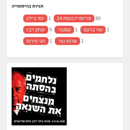
תגיות בהיסטוריה
80
פריימריז כנסת 24
1
יוסי ביילין
1
עוזי ברעם
1
קסטנר
5
יצחק רבין
1
שרגא נצר
1
חגי מירום