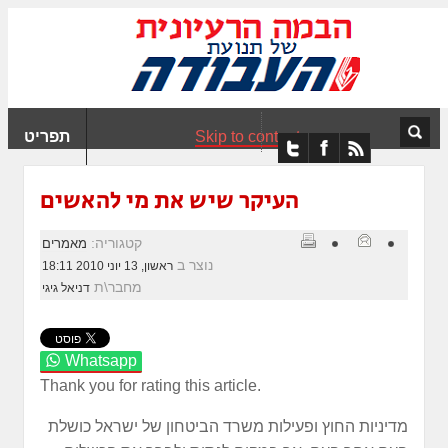
ִים
ב:
ְאֲתָר
ה
פְעֶלֶת
Skip to content
תפריט
עֲרֶכֶת
ָגִישׁ
ִקְלִיק"
העיקר שיש את מי להאשים
מְּסַיַּעַת
נְגִישׁוּת
קטגוריה:
מאמרים
אֲתָר.
נוצר ב
ראשון, 13 יוני 2010 18:11
מחבר\ת
דניאל גיגי
Whatsapp
Thank you for rating this article.
מדיניות החוץ ופעילות משרד הביטחון של ישראל כושלת