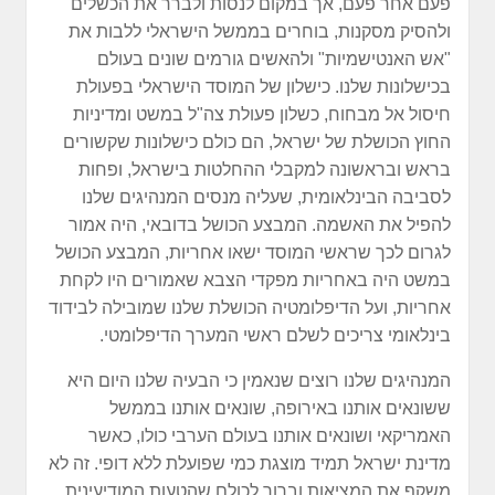
פעם אחר פעם, אך במקום לנסות ולברר את הכשלים
ולהסיק מסקנות, בוחרים בממשל הישראלי ללבות את
"אש האנטישמיות" ולהאשים גורמים שונים בעולם
בכישלונות שלנו. כישלון של המוסד הישראלי בפעולת
חיסול אל מבחוח, כשלון פעולת צה"ל במשט ומדיניות
החוץ הכושלת של ישראל, הם כולם כישלונות שקשורים
בראש ובראשונה למקבלי ההחלטות בישראל, ופחות
לסביבה הבינלאומית, שעליה מנסים המנהיגים שלנו
להפיל את האשמה. המבצע הכושל בדובאי, היה אמור
לגרום לכך שראשי המוסד ישאו אחריות, המבצע הכושל
במשט היה באחריות מפקדי הצבא שאמורים היו לקחת
אחריות, ועל הדיפלומטיה הכושלת שלנו שמובילה לבידוד
בינלאומי צריכים לשלם ראשי המערך הדיפלומטי.
המנהיגים שלנו רוצים שנאמין כי הבעיה שלנו היום היא
ששונאים אותנו באירופה, שונאים אותנו בממשל
האמריקאי ושונאים אותנו בעולם הערבי כולו, כאשר
מדינת ישראל תמיד מוצגת כמי שפועלת ללא דופי. זה לא
משקף את המציאות וברור לכולם שהטעות המודיעינית