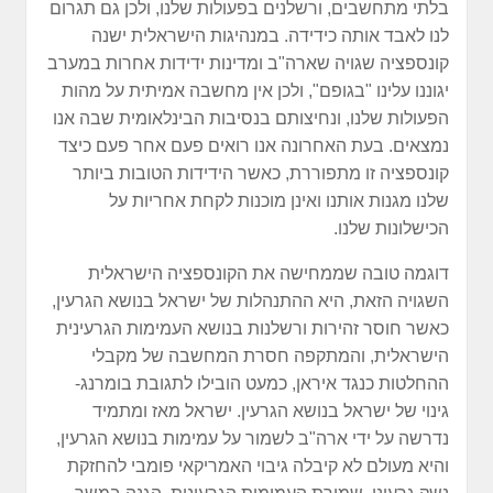
בלתי מתחשבים, ורשלנים בפעולות שלנו, ולכן גם תגרום
לנו לאבד אותה כידידה. במנהיגות הישראלית ישנה
קונספציה שגויה שארה"ב ומדינות ידידות אחרות במערב
יגוננו עלינו "בגופם", ולכן אין מחשבה אמיתית על מהות
הפעולות שלנו, ונחיצותם בנסיבות הבינלאומית שבה אנו
נמצאים. בעת האחרונה אנו רואים פעם אחר פעם כיצד
קונספציה זו מתפוררת, כאשר הידידות הטובות ביותר
שלנו מגנות אותנו ואינן מוכנות לקחת אחריות על
הכישלונות שלנו.
דוגמה טובה שממחישה את הקונספציה הישראלית
השגויה הזאת, היא ההתנהלות של ישראל בנושא הגרעין,
כאשר חוסר זהירות ורשלנות בנושא העמימות הגרעינית
הישראלית, והמתקפה חסרת המחשבה של מקבלי
ההחלטות כנגד איראן, כמעט הובילו לתגובת בומרנג-
גינוי של ישראל בנושא הגרעין. ישראל מאז ומתמיד
נדרשה על ידי ארה"ב לשמור על עמימות בנושא הגרעין,
והיא מעולם לא קיבלה גיבוי האמריקאי פומבי להחזקת