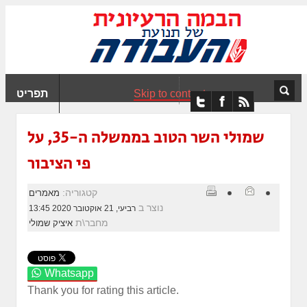
ִים
ב:
ְאֲתָר
ה
פְעֶלֶת
Skip to content
תפריט
עֲרֶכֶת
ָגִישׁ
ִקְלִיק"
שמולי השר הטוב בממשלה ה-35, על
מְּסַיַּעַת
פי הציבור
נְגִישׁוּת
אֲתָר.
קטגוריה:
מאמרים
נוצר ב
רביעי, 21 אוקטובר 2020 13:45
מחבר\ת
איציק שמולי
Whatsapp
Thank you for rating this article.