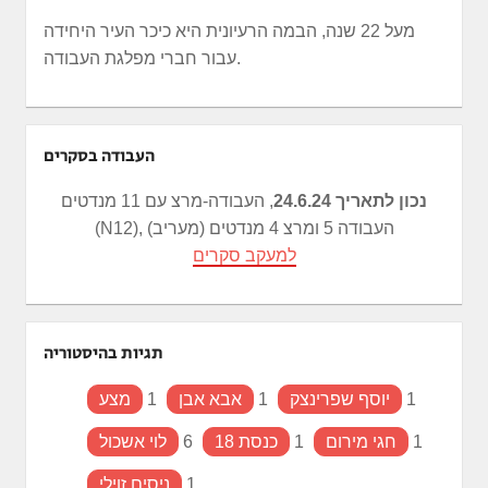
מעל 22 שנה, הבמה הרעיונית היא כיכר העיר היחידה
עבור חברי מפלגת העבודה.
העבודה בסקרים
נכון לתאריך 24.6.24
, העבודה-מרצ עם 11 מנדטים
(N12), העבודה 5 ומרצ 4 מנדטים (מעריב)
למעקב סקרים
תגיות בהיסטוריה
1
יוסף שפרינצק
1
אבא אבן
1
מצע
1
חגי מירום
1
כנסת 18
6
לוי אשכול
1
ניסים זוילי