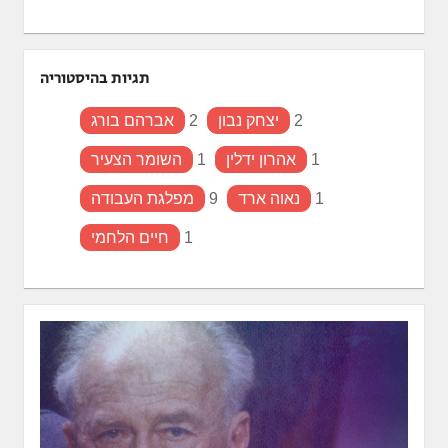
תגיות בהיסטוריה
2
יצחק נבון
2
אברהם בורג
1
אהרון ידלין
1
השומר הצעיר
1
נאוה ארד
9
מפלגת העבודה
1
חיים הלחמי