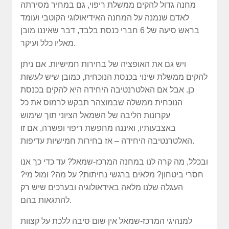
מחנה גדול להקים ממשלת ריפוי, גם במחיר מסירתה
לאדם שנמנה על המחנה האידיאולוגי הקוטבי ועומד
בראש סיעה של 6 חברי כנסת בלבד, דבר שאיננו מובן
מאליו כלל ועיקר.
ויש גם את האופציה של בחירות חמישיות. אם ניתן
להקים ממשלת שינוי בכנסת הנוכחית, כמובן שיש לעשות
כן. אבל אם האלטרנטיבה היחידה היא להקים בכנסת
הנוכחית ממשלה שבמוצהר תבקש לרמוס את כל
עקרונות הליבה של השמאל הציוני תוך שימוש
באצבעותיו, ואיננה מחפשת ריפוי ופשרה, אם זו
האלטרנטיבה היחידה – אז בחירות חמישיות עדיפות.
ובכלל, מה קרה לנו במחנה המרכז-שמאל? עד כדי כך אנו
חסרי ביטחון? מלאים ברגשי נחיתות? על מה? ומול מי?
העגלה שלנו מלאה באידאולוגיה ובערכים שיש רק
להתגאות בהם.
למנהיגי המרכז-שמאל אין שום סיבה ללכת על קצוות