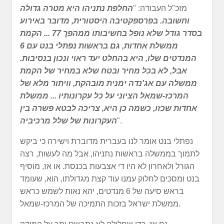
מזכ"ל העבודה: "
החלפת נתניהו היא מטרה גדולה
וחשובה. בפרספקטיבה היסטורית, מדובר באירוע
בסדר גודל שלא נופל בחשיבותו ממהפך 77 ...
הקמת
ממשלת אחדות, גם בראשות נפתלי בנט עם 6
המנדטים שלו, היא בהחלט יעד ראוי ונכון בנסיבות.
אבל, לא בכל מחיר ובטח שלא במחיר של הקמת
ממשלה עם אג'נדה ימנית מובהקת, וויתור מלא של
המרכז-שמאל הציוני על כל עקרונותיו ... ממשלת
אחדות שכזו, כשמה כן היא, צריכה לבטא פשרה בין
".
העקרונות של שלל מרכיביה
נפתלי בנט אומר לנו בעברית מדוברת וישירה כי ביקש
לתמוך בממשלה בראשות נתניהו, אבל מה לעשות, רצה
הגורל ולאחרון לא היו די אצבעות בכנסת. או אז, מוסיף
בנט ומסכים לחלוק עמנו עוד קצת מגדולתו, הוא, שעומד
בראש סיעה של 6 מנדטים, יהא נאות לשמש כראש
ממשלת ישראל בזכות התמיכה של המרכז-שמאל.