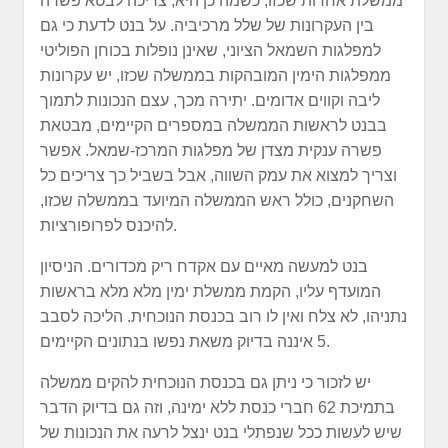
ממשלת אחדות שכזו, כשמה כן היא, צריכה לבטא פשרה
בין העקרונות של שלל מרכיביה. על בנט לדעת כי גם
למפלגות השמאל הציוני, שאינן נופלות בכוחן הפוליטי
ממפלגות הימין המובהקות בממשלה שכזו, יש עקרונות
ליבה וקווים אדומים. יתירה מכך, עצם הנכונות לתמוך
בבנט לראשות הממשלה במספרים הקיימים, מבטאת
פשרה ענקית מצדן של מפלגות המרכז-שמאל. אפשר
וצריך למצוא את עמק השווה, אבל בשביל כך צריכים כל
השחקנים, כולל ראש הממשלה המיועד בממשלה שכזו,
להיכנס לפרופורציות.
בנט למעשה מאיים עם אקדח ריק מכדורים. הניסיון
המועדף עליו, הקמת ממשלת ימין מלא מלא בראשות
נתניהו, לא צלח ואין לו רוב בכנסת הנוכחית. הליכה לסבב
5 איננה בדיוק משאת נפשו בנתונים הקיימים.
יש לזכור כי ניתן גם בכנסת הנוכחית להקים ממשלה
בתמיכת 62 חברי כנסת ללא ימינה, וזה גם בדיוק הדבר
שיש לעשות ככל שנפתלי בנט ינצל לרעה את הנכונות של