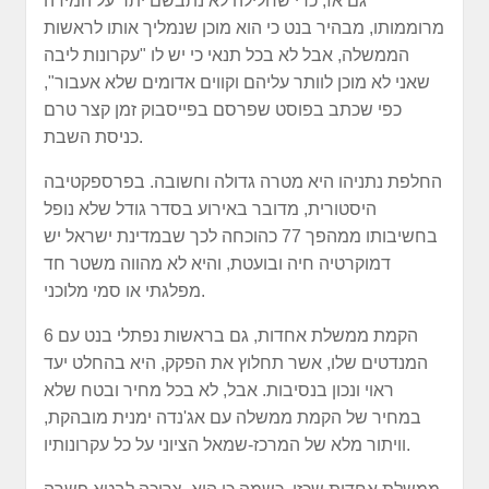
גם אז, כדי שחלילה לא נתבשם יתר על המידה
מרוממותו, מבהיר בנט כי הוא מוכן שנמליך אותו לראשות
הממשלה, אבל לא בכל תנאי כי יש לו "עקרונות ליבה
שאני לא מוכן לוותר עליהם וקווים אדומים שלא אעבור",
כפי שכתב בפוסט שפרסם בפייסבוק זמן קצר טרם
כניסת השבת.
החלפת נתניהו היא מטרה גדולה וחשובה. בפרספקטיבה
היסטורית, מדובר באירוע בסדר גודל שלא נופל
בחשיבותו ממהפך 77 כהוכחה לכך שבמדינת ישראל יש
דמוקרטיה חיה ובועטת, והיא לא מהווה משטר חד
מפלגתי או סמי מלוכני.
הקמת ממשלת אחדות, גם בראשות נפתלי בנט עם 6
המנדטים שלו, אשר תחלוץ את הפקק, היא בהחלט יעד
ראוי ונכון בנסיבות. אבל, לא בכל מחיר ובטח שלא
במחיר של הקמת ממשלה עם אג'נדה ימנית מובהקת,
וויתור מלא של המרכז-שמאל הציוני על כל עקרונותיו.