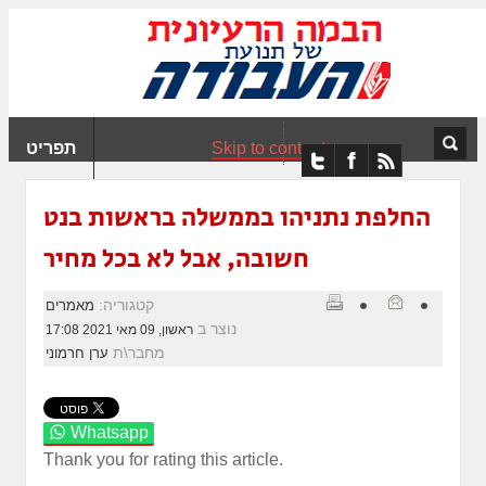
ִים
ב:
ְאֲתָר
ה
פְעֶלֶת
Skip to content
תפריט
עֲרֶכֶת
ָגִישׁ
ִקְלִיק"
החלפת נתניהו בממשלה בראשות בנט
מְּסַיַּעַת
חשובה, אבל לא בכל מחיר
נְגִישׁוּת
אֲתָר.
קטגוריה:
מאמרים
נוצר ב
ראשון, 09 מאי 2021 17:08
מחבר\ת
ערן חרמוני
Whatsapp
Thank you for rating this article.