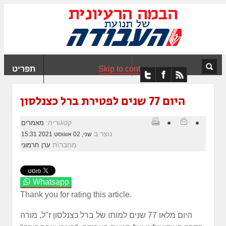
ִים
ב:
ְאֲתָר
ה
פְעֶלֶת
Skip to content
תפריט
עֲרֶכֶת
ָגִישׁ
ִקְלִיק"
היום 77 שנים לפטירת ברל כצנלסון
מְּסַיַּעַת
נְגִישׁוּת
קטגוריה:
מאמרים
אֲתָר.
נוצר ב
שני, 02 אוגוסט 2021 15:31
מחבר\ת
ערן חרמוני
Whatsapp
Thank you for rating this article.
היום מלאו 77 שנים למותו של ברל כצנלסון ז"ל, מורה