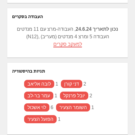
העבודה בסקרים
נכון לתאריך 24.6.24
, העבודה-מרצ עם 11 מנדטים
(N12), העבודה 5 ומרצ 4 מנדטים (מעריב)
למעקב סקרים
תגיות בהיסטוריה
2
דני קורן
1
לובה אליאב
2
יובל פרנקל
1
עמר בר-לב
1
השומר הצעיר
6
לוי אשכול
1
הפועל הצעיר