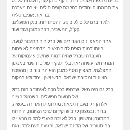
לקיים מבצע חיסונים רחב היקף בזמן קצר, העלתה על נס
את תרומתו הייחודית בהקמת קופת חולים ויצירת מערכת
בריאות אוניברסלית.
ולא דיברנו על סולל בונה, ההסתדרות, בנק הפועלים,
קק"ל, המשביר, דבר כמובן ועוד ועוד.
אחד המאפיינים האדירים של ברל היה החיבור לנוער.
היותו דמות מופת לדור הצעיר. מדהימה לא פחות
העובדה שברל שהיה דמות שהשפיע עמוקות על
המתרחש, עשתה זאת בלי תפקיד פוליטי רשמי במנגנון
המפלגתי. מאפיין נוסף כמובן הוא החיבור בין מהפכת
הציונות ומסורת ישראל. חדש וישן - יחד ולא במקום.
ברל גם היה מאלו שדחפו בכל הכח לאיחוד כוחות גדול
של תנועות הפועלים, השמאל הציוני.
אלו הן רק מעט דוגמאות מתרומתו האדירה בעשיה,
ברוח, ובמצפן לגיבוש וקידום ערכי הציונות, היהדות
המתונה, והשוויון. ברל לא זכה לצערי למקום הראוי לו
בהיסטוריה של מדינת ישראל, והגיעה העת לתקן זאת.