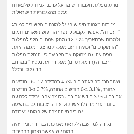
מותג מפלגת העבודה שומר על ערכו, ולמרות שלכאורה
נעלם מהציבוריות הישראלית.
מניתוח מגמות חיפוש בגוגל למונחים הקשורים למותג
"העבודה", אפשר לקבוע כי נפחי החיפוש נשארים דומים
ולמרות שבתאריך 12.7.24 נמחק שמה והוחלף למפלגת
"הדמוקרטים" (כאיחוד עם מפלגת מרצ). המגמה הזאת
מפתיעה וגם מחזקת את הקביעה כי "הנהלת מפלגת
העבודה (הדמוקרטיים) מפקירה את נכסיה" במרחב
הדיגיטלי ובכלל.
שעור הכניסה לאתר היה 4.7% במדידה 12 ו-16 חודשים
אחורה, 3.1% ב-6 חודשים אחורה, 3.7% ב-3 חודשים
אחורה ו-3.9% חודש אחורה - כלומר אחרי ירידה קלה עם
סיום הפריימריז לראשות ולוועידה, יציבות גם בחשיפה
וגם ביחסי ההמרה של המותג "עבודה".
נקודה למחשבה לקראת מערכת הבחירות ומה יהיה
המותג שיאפשר נצחון בבחירות.