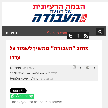
ִים
ב:
ְאֲתָר
ה
פְעֶלֶת
Skip to content
תפריט
עֲרֶכֶת
ָגִישׁ
ִקְלִיק"
מותג "העבודה" ממשיך לשמור על
מְּסַיַּעַת
ערכו
נְגִישׁוּת
אֲתָר.
קטגוריה:
מאמרים
נוצר ב
שלישי, 04 פברואר 2025 16:38
מחבר\ת
הפרולטר {אסף הלחמי}
Whatsapp
Thank you for rating this article.