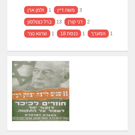
3
משה דיין
1
זלמן ארן
2
דני קורן
13
ברל כצנלסון
1
המערך
1
כנסת 18
1
שרגא נצר