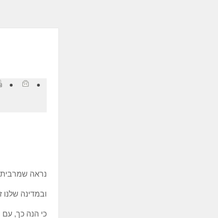
ְתוֹכְנַת
ֹרֵא־מָסָךְ;
חַץ
Control
F1
פְתִיחַת
ַפְרִיט
גִישׁוּת.
נראה שמרבית מ
ובמדינה שלנו 
כי הנה כך, עם 