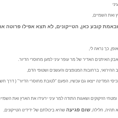
ני
ץ ואת השמיים,
באמת קובע כאן, הטייקונים, לא תצא אפילו פרוטה אח
פן, כך נראה לי,
בק האיתנים האדיר של מר עופר עיני למען מחוסרי הדיור.
 ההירואי, ברחובות המנופצים והעשנים ושטופי הדם,
כיסי המדינה ייצאו גם עכשיו, הפעם "לטובת מחוסרי הדיור" ( דרך חשבו
מטחי הזיקוקים ושאגות התודה למר עיני ירעידו את הארץ ואת השמיים
שום פגיעה
 תהיה, חלילה,
שהיא ביכולתם של ידידינו הטייקונים,