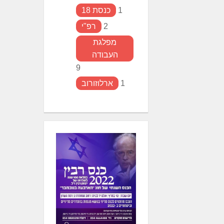
1
כנסת 18
2
רפ"י
מפלגת
העבודה
9
1
ארלוזורוב