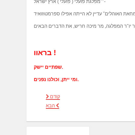
"מפלגת פועלי ( פועלי ) ארץ ישראל"-
בראוו !
שפתיים יישק.
ומי ייתן, וכולנו נפנים.
קודם
הבא