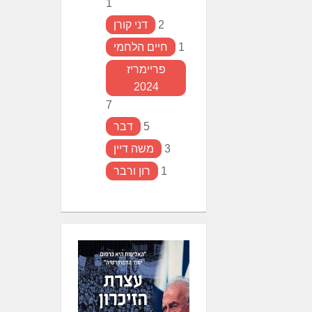
1
2
דני קורן
1
חיים הלחמי
פריימריז
2024
7
5
דבר
3
משה דיין
1
רון ורבר