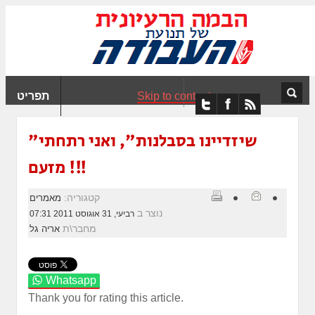
ִים
ב:
ְאֲתָר
ה
פְעֶלֶת
Skip to content
תפריט
עֲרֶכֶת
ָגִישׁ
ִקְלִיק"
"שיזדיינו בסבלנות", ואני רתחתי
מְּסַיַּעַת
מזעם !!!
נְגִישׁוּת
אֲתָר.
קטגוריה:
מאמרים
נוצר ב
רביעי, 31 אוגוסט 2011 07:31
מחבר\ת
אריה גל
Whatsapp
Thank you for rating this article.