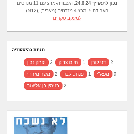
נכון לתאריך 24.6.24
, העבודה-מרצ עם 11 מנדטים
(N12), העבודה 5 ומרצ 4 מנדטים (מעריב)
למעקב סקרים
תגיות בהיסטוריה
2
דני קורן
1
חיים צדוק
2
יצחק נבון
9
מפא"י
1
פנחס לבון
2
משה מזרחי
2
בנימין בן-אליעזר