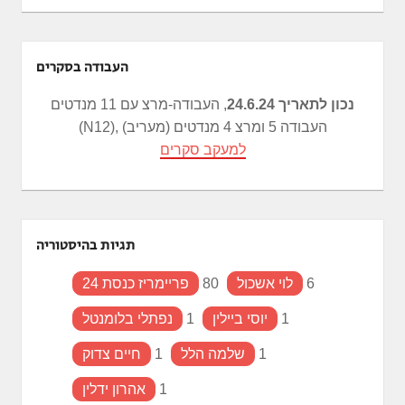
העבודה בסקרים
נכון לתאריך 24.6.24
, העבודה-מרצ עם 11 מנדטים
(N12), העבודה 5 ומרצ 4 מנדטים (מעריב)
למעקב סקרים
תגיות בהיסטוריה
6
לוי אשכול
80
פריימריז כנסת 24
1
יוסי ביילין
1
נפתלי בלומנטל
1
שלמה הלל
1
חיים צדוק
1
אהרון ידלין