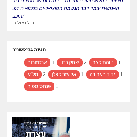
הציונות במלוא היקפה ותוכנה ... במרכזה של ההיסטוריה
האנושית עומד דבר הגשמת הסוציאליזם במלוא היקפו
ותוכנו"
ברל כצנלסון
תגיות בהיסטוריה
1
נוזהת קצב
2
יצחק נבון
1
ארלוזורוב
1
גדוד העבודה
1
אליעזר קפלן
2
סל"ע
1
פנחס ספיר