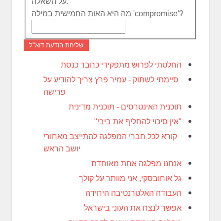
על השאלה.
מה היא האות החמישית במילה 'compromise'?
שליחת הודעת דוא"ל
החלטתי לפרוש מתפקידי כחבר כנסת
סיימתי לשתוק - עמיר פרץ צריך להודיע על
פרישה
תוכנית האינטרסים - תוכנית מדינית
"אין סיכוי להחליף את ביבי"
קורא לכל חברי המפלגה להתייצב מאחורי
יושב הראש
אנחנו מפלגה אחת מאוחדת
גל אוחובסקי, אני מוותר על קולך
העבודה האלטרנטיבה היחידה
אפשר לנצח את העוני בישראל