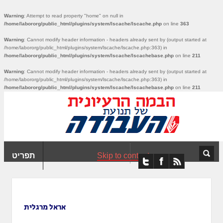
ִים
Warning
: Attempt to read property "home" on null in
ב:
/home/labororg/public_html/plugins/system/lscache/lscache.php
on line
363
ְאֲתָר
Warning
: Cannot modify header information - headers already sent by (output started at
ה
/home/labororg/public_html/plugins/system/lscache/lscache.php:363) in
פְעֶלֶת
211
on line
/home/labororg/public_html/plugins/system/lscache/lscachebase.php
עֲרֶכֶת
Warning
: Cannot modify header information - headers already sent by (output started at
/home/labororg/public_html/plugins/system/lscache/lscache.php:363) in
ָגִישׁ
/home/labororg/public_html/plugins/system/lscache/lscachebase.php
on line
211
ִקְלִיק"
מְּסַיַּעַת
נְגִישׁוּת
אֲתָר.
Skip to content
תפריט
אראל מרגלית