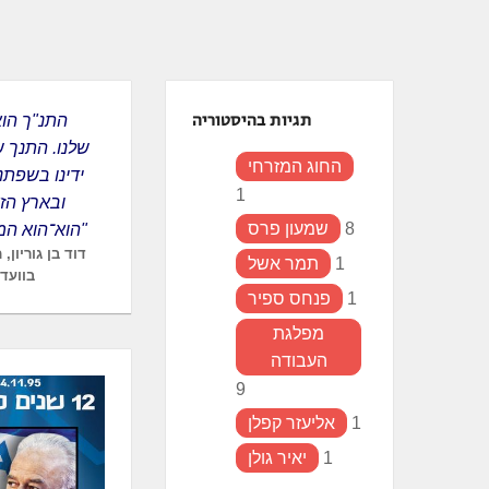
ְתוֹכְנַת
ֹרֵא־מָסָךְ;
חַץ
Control
תגיות בהיסטוריה
F1
שלנו. התנך 
פְתִיחַת
החוג המזרחי
ידינו בשפתנ
ַפְרִיט
1
ובארץ הז
גִישׁוּת.
8
שמעון פרס
הוא־הוא המנדט שלנו"
דוד בן גוריון,
1
תמר אשל
בוועדת פ
1
פנחס ספיר
מפלגת
העבודה
9
1
אליעזר קפלן
1
יאיר גולן