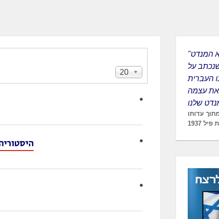
"התנ"ך הוא המנדט
שנכתב על
20
הצגת
ו העברית
#
את עצמה
 מתוך עדותו
יל 1937
היסטוריה