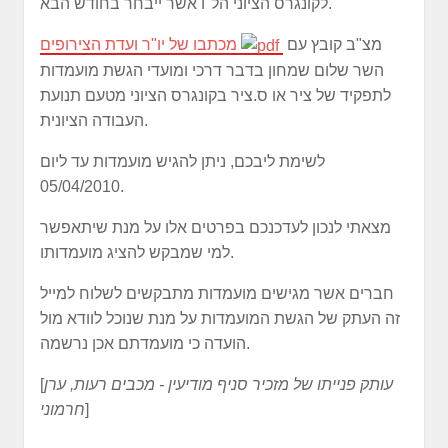
לקונגרס הציוני הל"ו אשר ייבחר בחודש הבא.
מצ"ב קובץ עם
מכתבו של יו"ר ועדת הצירופים
השר שלום שמחון בדבר דרכי ומועדי הגשת מועמדות
לתפקיד של ציר או ס.ציר בקונגרס הציוני מטעם תנועת
העבודה הציונית.
לשימת ליבכם, ניתן להגיש מועמדות עד ליום
05/04/2010.
מצאתי לנכון לעדכנכם בפרטים אלו על מנת שיתאפשר
למי שמבקש להציג מועמדותו.
חברים אשר מגישים מועמדות מתבקשים לשלוח למייל
זה העתק של הגשת המועמדות על מנת שנוכל לוודא מול
הועדה כי מועמדתם אכן נרשמה.
עותק פנייתו של מזכיר סניף מודיעין - מכבים רעות, ערן
[
]
חרמוני