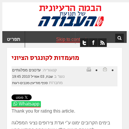
ִים
ב:
ְאֲתָר
ה
פְעֶלֶת
Skip to content
תפריט
עֲרֶכֶת
ָגִישׁ
ִקְלִיק"
מועמדות לקונגרס הציוני
מְּסַיַּעַת
נְגִישׁוּת
קטגוריה:
עדכונים מפלגתיים
אֲתָר.
נוצר ב
שבת, 03 אפריל 2010 19:45
מחבר\ת
סניף מודיעין-מכבים-רעות
Whatsapp
Thank you for rating this article.
בימים הקרובים ימונו ע"י ועדת צירופים נציגי המפלגה