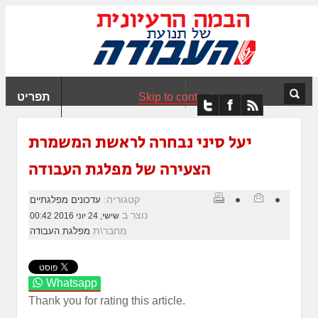
ִים
ב:
ְאֲתָר
ה
פְעֶלֶת
Skip to content
תפריט
עֲרֶכֶת
ָגִישׁ
ִקְלִיק"
יעל סיני נבחרה לראשת המשמרת
מְּסַיַּעַת
הצעירה של מפלגת העבודה
נְגִישׁוּת
אֲתָר.
קטגוריה:
עדכונים מפלגתיים
נוצר ב
שישי, 24 יוני 2016 00:42
מחבר\ת
מפלגת העבודה
Whatsapp
Thank you for rating this article.