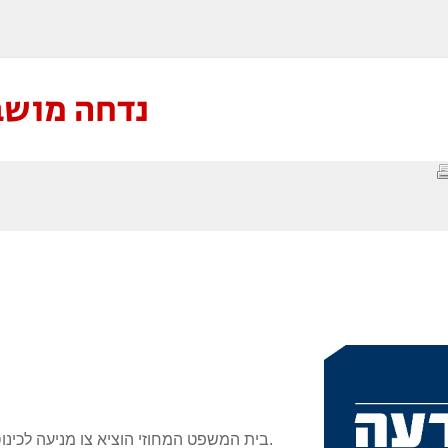
נדחה מושב הווע
בית המשפט המחוזי הוציא צו מניעה לכינוס היום, וידון מחר על מועד אפשרי אחר לכינוס ועידה.