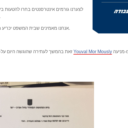
לצערנו גורמים אינטרסנטים בחרו להטעות בי
לשמר את המחנאות על פני
אנחנו מאמינים שבית המשפט יכריע מחר לטובת פתיחת השורות והרחבת הגיוון במפלגה.
והוצאת צו-מניעה
Youval Mor Mously
זאת בהמשך לעתירה שהוגשה היום על-י