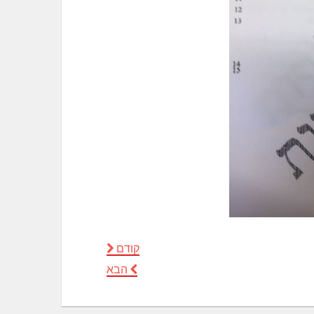
קודם
הבא