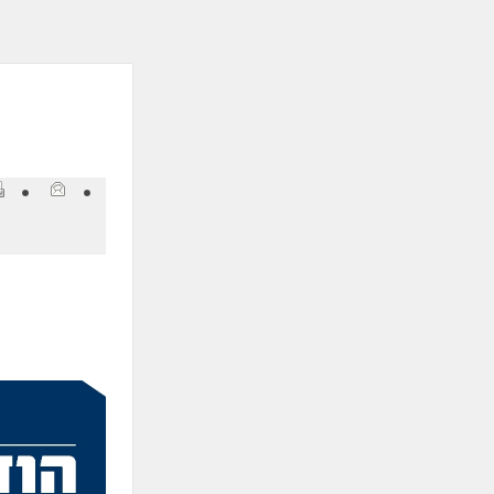
ְתוֹכְנַת
ֹרֵא־מָסָךְ;
חַץ
Control
F1
פְתִיחַת
ַפְרִיט
גִישׁוּת.