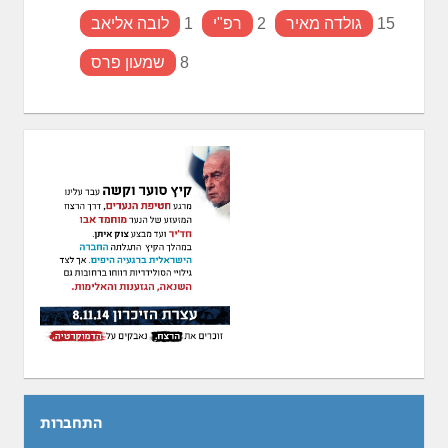
15
גולדה מאיר
2
רפ"י
1
לובה אליאב
8
שמעון פרס
התחברות