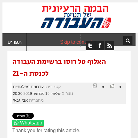
ִים
ב:
ְאֲתָר
ה
פְעֶלֶת
Skip to content
תפריט
עֲרֶכֶת
ָגִישׁ
ִקְלִיק"
האלוף טל רוסו ברשימת העבודה
מְּסַיַּעַת
לכנסת ה-21
נְגִישׁוּת
אֲתָר.
קטגוריה:
עדכונים מפלגתיים
נוצר ב
שלישי, 19 פברואר 2019 20:30
מחבר\ת
אבי גבאי
Whatsapp
Thank you for rating this article.